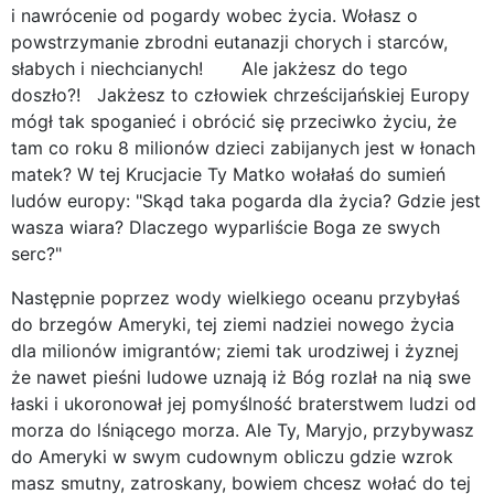
i nawrócenie od pogardy wobec życia. Wołasz o
powstrzymanie zbrodni eutanazji chorych i starców,
słabych i niechcianych! Ale jakżesz do tego
doszło?! Jakżesz to człowiek chrześcijańskiej Europy
mógł tak spoganieć i obrócić się przeciwko życiu, że
tam co roku 8 milionów dzieci zabijanych jest w łonach
matek? W tej Krucjacie Ty Matko wołałaś do sumień
ludów europy: "Skąd taka pogarda dla życia? Gdzie jest
wasza wiara? Dlaczego wyparliście Boga ze swych
serc?"
Następnie poprzez wody wielkiego oceanu przybyłaś
do brzegów Ameryki, tej ziemi nadziei nowego życia
dla milionów imigrantów; ziemi tak urodziwej i żyznej
że nawet pieśni ludowe uznają iż Bóg rozlał na nią swe
łaski i ukoronował jej pomyślność braterstwem ludzi od
morza do lśniącego morza. Ale Ty, Maryjo, przybywasz
do Ameryki w swym cudownym obliczu gdzie wzrok
masz smutny, zatroskany, bowiem chcesz wołać do tej