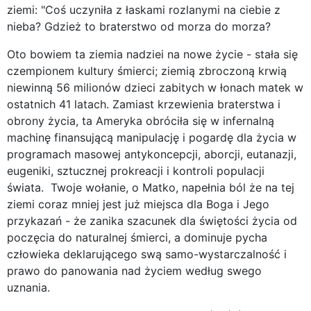
ziemi: "Coś uczyniła z łaskami rozlanymi na ciebie z
nieba? Gdzież to braterstwo od morza do morza?
Oto bowiem ta ziemia nadziei na nowe życie - stała się
czempionem kultury śmierci; ziemią zbroczoną krwią
niewinną 56 milionów dzieci zabitych w łonach matek w
ostatnich 41 latach. Zamiast krzewienia braterstwa i
obrony życia, ta Ameryka obróciła się w infernalną
machinę finansującą manipulację i pogardę dla życia w
programach masowej antykoncepcji, aborcji, eutanazji,
eugeniki, sztucznej prokreacji i kontroli populacji
świata. Twoje wołanie, o Matko, napełnia ból że na tej
ziemi coraz mniej jest już miejsca dla Boga i Jego
przykazań - że zanika szacunek dla świętości życia od
poczęcia do naturalnej śmierci, a dominuje pycha
człowieka deklarującego swą samo-wystarczalność i
prawo do panowania nad życiem według swego
uznania.