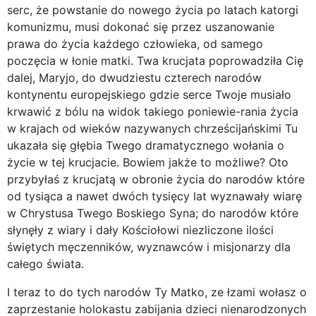
serc, że powstanie do nowego życia po latach katorgi
komunizmu, musi dokonać się przez uszanowanie
prawa do życia każdego człowieka, od samego
poczęcia w łonie matki. Twa krucjata poprowadziła Cię
dalej, Maryjo, do dwudziestu czterech narodów
kontynentu europejskiego gdzie serce Twoje musiało
krwawić z bólu na widok takiego poniewie-rania życia
w krajach od wieków nazywanych chrześcijańskimi Tu
ukazała się głębia Twego dramatycznego wołania o
życie w tej krucjacie. Bowiem jakże to możliwe? Oto
przybyłaś z krucjatą w obronie życia do narodów które
od tysiąca a nawet dwóch tysięcy lat wyznawały wiarę
w Chrystusa Twego Boskiego Syna; do narodów które
słynęły z wiary i dały Kościołowi niezliczone ilości
świętych męczenników, wyznawców i misjonarzy dla
całego świata.
I teraz to do tych narodów Ty Matko, ze łzami wołasz o
zaprzestanie holokastu zabijania dzieci nienarodzonych