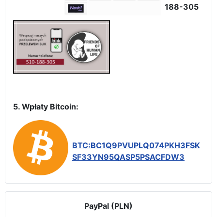
188-305
5. Wpłaty Bitcoin:
BTC:BC1Q9PVUPLQ074PKH3FSK
SF33YN95QASP5PSACFDW3
PayPal (PLN)