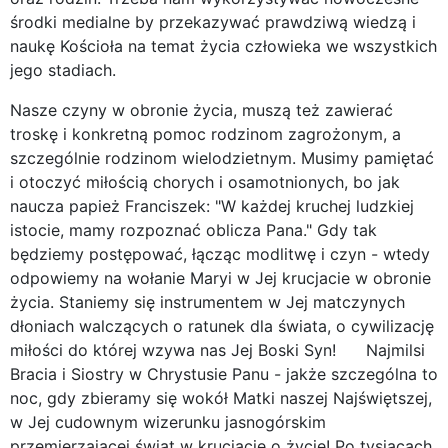
środki medialne by przekazywać prawdziwą wiedzą i
naukę Kościoła na temat życia człowieka we wszystkich
jego stadiach.
Nasze czyny w obronie życia, muszą też zawierać
troskę i konkretną pomoc rodzinom zagrożonym, a
szczególnie rodzinom wielodzietnym. Musimy pamiętać
i otoczyć miłością chorych i osamotnionych, bo jak
naucza papież Franciszek: "W każdej kruchej ludzkiej
istocie, mamy rozpoznać oblicza Pana." Gdy tak
będziemy postępować, łącząc modlitwę i czyn - wtedy
odpowiemy na wołanie Maryi w Jej krucjacie w obronie
życia. Staniemy się instrumentem w Jej matczynych
dłoniach walczących o ratunek dla świata, o cywilizację
miłości do której wzywa nas Jej Boski Syn! Najmilsi
Bracia i Siostry w Chrystusie Panu - jakże szczególna to
noc, gdy zbieramy się wokół Matki naszej Najświętszej,
w Jej cudownym wizerunku jasnogórskim
przemierzającej świat w krucjacie o życie! Po tysiącach