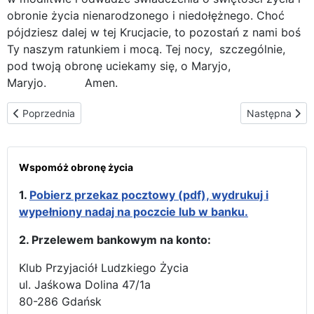
obronie życia nienarodzonego i niedołężnego. Choć
pójdziesz dalej w tej Krucjacie, to pozostań z nami boś
Ty naszym ratunkiem i mocą. Tej nocy, szczególnie,
pod twoją obronę uciekamy się, o Maryjo,
Maryjo. Amen.
Poprzednia strona: Ikona Matki Bożej Częstochowskiej w swojej
Następna stron
Poprzednia
Następna
Wspomóż obronę życia
1.
Pobierz przekaz pocztowy (pdf), wydrukuj i
wypełniony nadaj na poczcie lub w banku.
2. Przelewem bankowym na konto:
Klub Przyjaciół Ludzkiego Życia
ul. Jaśkowa Dolina 47/1a
80-286 Gdańsk