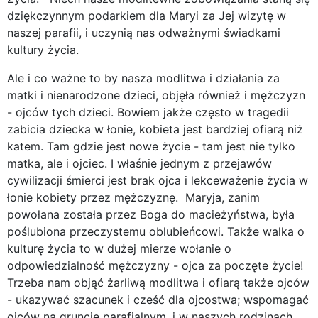
dziękczynnym podarkiem dla Maryi za Jej wizytę w
naszej parafii, i uczynią nas odważnymi świadkami
kultury życia.
Ale i co ważne to by nasza modlitwa i działania za
matki i nienarodzone dzieci, objęła również i mężczyzn
- ojców tych dzieci. Bowiem jakże często w tragedii
zabicia dziecka w łonie, kobieta jest bardziej ofiarą niż
katem. Tam gdzie jest nowe życie - tam jest nie tylko
matka, ale i ojciec. I właśnie jednym z przejawów
cywilizacji śmierci jest brak ojca i lekceważenie życia w
łonie kobiety przez mężczyznę. Maryja, zanim
powołana została przez Boga do macieżyństwa, była
poślubiona przeczystemu oblubieńcowi. Także walka o
kulturę życia to w dużej mierze wołanie o
odpowiedzialność mężczyzny - ojca za poczęte życie!
Trzeba nam objąć żarliwą modlitwa i ofiarą także ojców
- ukazywać szacunek i cześć dla ojcostwa; wspomagać
ojców na gruncie parafialnym, i w naszych rodzinach