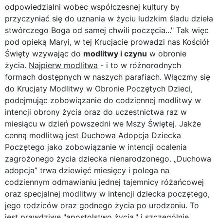
odpowiedzialni wobec współczesnej kultury by
przyczyniać się do uznania w życiu ludzkim śladu dzieła
stwórczego Boga od samej chwili poczęcia..." Tak więc
pod opieką Maryi, w tej Krucjacie prowadzi nas Kościół
Święty wzywając do
modlitwy i czynu
w obronie
życia.
Najpierw modlitwa
- i to w różnorodnych
formach dostępnych w naszych parafiach. Włączmy się
do Krucjaty Modlitwy w Obronie Poczętych Dzieci,
podejmując zobowiązanie do codziennej modlitwy w
intencji obrony życia oraz do uczestnictwa raz w
miesiącu w dzień powszedni we Mszy Świętej. Jakże
cenną modlitwą jest Duchowa Adopcja Dziecka
Poczętego jako zobowiązanie w intencji ocalenia
zagrożonego życia dziecka nienarodzonego. „Duchowa
adopcja” trwa dziewięć miesięcy i polega na
codziennym odmawianiu jednej tajemnicy różańcowej
oraz specjalnej modlitwy w intencji dziecka poczętego,
jego rodziców oraz godnego życia po urodzeniu. To
jest prawdziwe "apostolstwo życia," i szczególnie