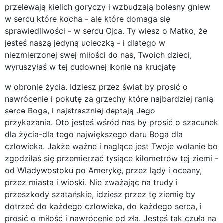
przelewają kielich goryczy i wzbudzają bolesny gniew
w sercu które kocha - ale które domaga się
sprawiedliwości - w sercu Ojca. Ty wiesz o Matko, że
jesteś naszą jedyną ucieczką - i dlatego w
niezmierzonej swej miłości do nas, Twoich dzieci,
wyruszyłaś w tej cudownej ikonie na krucjatę
w obronie życia. Idziesz przez świat by prosić o
nawrócenie i pokutę za grzechy które najbardziej ranią
serce Boga, i najstraszniej deptają Jego
przykazania. Oto jesteś wśród nas by prosić o szacunek
dla życia-dla tego największego daru Boga dla
człowieka. Jakże ważne i naglące jest Twoje wołanie bo
zgodziłaś się przemierzać tysiące kilometrów tej ziemi -
od Władywostoku po Amerykę, przez lądy i oceany,
przez miasta i wioski. Nie zważając na trudy i
przeszkody szatańskie, idziesz przez tę ziemię by
dotrzeć do każdego człowieka, do każdego serca, i
prosić o miłość i nawrócenie od zła. Jesteś tak czuła na