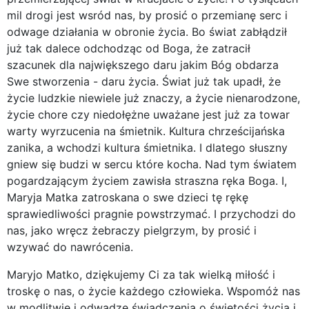
mil drogi jest wsród nas, by prosić o przemianę serc i
odwage działania w obronie życia. Bo świat zabłądził
już tak dalece odchodząc od Boga, że zatracił
szacunek dla największego daru jakim Bóg obdarza
Swe stworzenia - daru życia. Świat już tak upadł, że
życie ludzkie niewiele już znaczy, a życie nienarodzone,
życie chore czy niedołężne uważane jest już za towar
warty wyrzucenia na śmietnik. Kultura chrześcijańska
zanika, a wchodzi kultura śmietnika. I dlatego słuszny
gniew się budzi w sercu które kocha. Nad tym światem
pogardzającym życiem zawisła straszna ręka Boga. I,
Maryja Matka zatroskana o swe dzieci tę rękę
sprawiedliwości pragnie powstrzymać. I przychodzi do
nas, jako wręcz żebraczy pielgrzym, by prosić i
wzywać do nawrócenia.
Maryjo Matko, dziękujemy Ci za tak wielką miłość i
troskę o nas, o życie każdego człowieka. Wspomóż nas
w modlitwie i odwadze świadczenia o świętości życia i