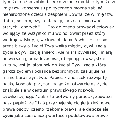
tym, że można zabić dziecko w łonie matki; o tym, że w
imię tzw. konsensusu politycznego można zabijać
nienarodzone dzieci z zespołem Downa; że w imię tzw.
dobrej śmierci, czyli eutanazji, można eliminować
starych i chorych." Oto do czego prowadzi człowiek
wołający że wszystko mu wolno! Świat przez który
wędrujesz Maryjo, w słowach Jana Pawła II - stał się
areną bitwy o życie! Trwa walka między cywilizacją
życia a cywilizacją śmierci. Ale miarą cywilizacji, miarą
uniwersalną, ponadczasową, obejmującą wszystkie
kultury, jest jej stosunek do życia! Cywilizacja która
gardzi życiem i odrzuca bezbronnych, zasługuje na
miano barbarzyństwa." Papież Franciszek rozwija tę
naukę Kościoła przypominając że "otwarcie na życie
znajduje się w centrum prawdziwego rozwoju
cywilizacyjnego." Jakiż to potworny paradox, zauważa
nasz papież, że "dziś przyznaje się ciągle jakieś nowe
prawa osoby, często rzekome prawa, ale
depcze się
życie
jako zasadniczą wartość i podstawowe prawo