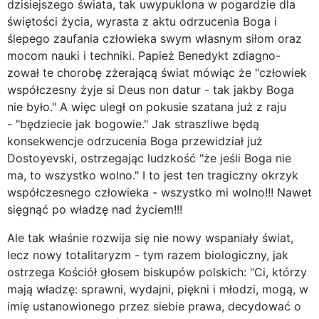
dzisiejszego świata, tak uwypuklona w pogardzie dla
świętości życia, wyrasta z aktu odrzucenia Boga i
ślepego zaufania człowieka swym własnym siłom oraz
mocom nauki i techniki. Papież Benedykt zdiagno-
zował te chorobę zżerającą świat mówiąc że "człowiek
współczesny żyje si Deus non datur - tak jakby Boga
nie było." A więc uległ on pokusie szatana już z raju
- "będziecie jak bogowie." Jak straszliwe będą
konsekwencje odrzucenia Boga przewidział już
Dostoyevski, ostrzegając ludzkość "że jeśli Boga nie
ma, to wszystko wolno." I to jest ten tragiczny okrzyk
współczesnego człowieka - wszystko mi wolno!!! Nawet
sięgnąć po władzę nad życiem!!!
Ale tak właśnie rozwija się nie nowy wspaniały świat,
lecz nowy totalitaryzm - tym razem biologiczny, jak
ostrzega Kościół głosem biskupów polskich: "Ci, którzy
mają władzę: sprawni, wydajni, piękni i młodzi, mogą, w
imię ustanowionego przez siebie prawa, decydować o