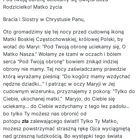
Rodzicielko! Matko życia
Bracia i Siostry w Chrystusie Panu,
Oto gromadzimy się tej nocy przed cudowną ikoną
Matki Boskiej Częstochowskiej, królowej Polski, by
wołać do Maryi: "Pod Twoją obronę uciekamy się, O
Matko Nasza." Wołamy ze łzami w oczach i bólem
serca "Pod Twoją obronę" bowiem znikąd indziej
obrony nie mamy. Tej nocy zaświadczamy prawdzie
którą wyrażamy pieśnią: "Do kogórz mamy wzdychać
nędzne dziadki..." I patrząc w oczy Maryji w Jej
cudownym wizerunku, przyznajemy z pokorą: "Tylko do
Ciebie, ukochanej matki." Maryjo, do Ciebie się
uciekamy... do Ciebie wzdychamy z tego łez padołu...
bo tylko Ty możesz nas obronić od
potopu
zła
zalewającego świat!! Tylko Ty Matko,
możesz powstrzymać straszną rękę Ojca wyciągniętą
nad grzeszną ludzkością. Bo występki tego świata