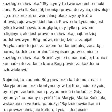
każdego człowieka." Słyszymy tu twórcze echo nauki
Jana Pawła II: Kosciół, broniąc prawa do życia, odwołuje
się do szerszej, uniwersalnej płaszczyzny która
obowiązuje wszystkich ludzi. Prawo do życia nie jest
tylko kwestią swiatopoglądu, czy tylko prawem
religijnym, ale jest prawem człowieka, najbardziej
podstawowym. Bóg mówi, nie będziesz zabijał!
Przykazanie to jest zarazem fundamentalną zasadą i
normą kodeksu moralności wpisanego w sumienie
każdego człowieka. Bronić życie i umacniać je; bronic i
kochać- oto zadanie które Bóg powierza każdemu
człowiekowi."
Najmilsi,
to zadanie Bóg powierza każdemu z nas, i
Maryja przemierza kontynenty w tej Krucjacie o życie,
by o tym zadaniu nam przypomnieć i dodać sił. Gdy
pytamy: "co mamy czynić?" to Maryja, Matka Kościoła,
wskazuje na wołania papieży: "Bądźcie świadkami i
rozpowszechniajcie kulturę życia... Jesteście