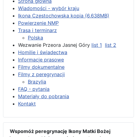
Strona główna
Wiadomości - wybór kraju
Ikona Częstochowska kopia (6,638MB)
Powierzenie NMP
Trasa i terminarz
Polska
Wezwanie Przeora Jasnej Góry
list 1
list 2
Homilie i świadectwa
Informacje prasowe
Filmy dokumentalne
Filmy z peregrynacji
Brazylia
FAQ - pytania
Materiały do pobrania
Kontakt
Wspomóż peregrynację Ikony Matki Bożej