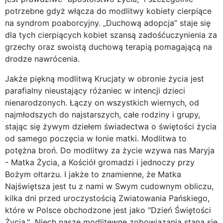
potrzebne gdyż włącza do modlitwy kobiety cierpiące
na syndrom poaborcyjny. „Duchową adopcja” staje się
dla tych cierpiących kobiet szansą zadośćuczynienia za
grzechy oraz swoistą duchową terapią pomagającą na
drodze nawrócenia.
Jakże piękną modlitwą Krucjaty w obronie życia jest
parafialny nieustający różaniec w intencji dzieci
nienarodzonych. Łączy on wszystkich wiernych, od
najmłodszych do najstarszych, całe rodziny i grupy,
stając się żywym dziełem świadectwa o świętości życia
od samego poczęcia w łonie matki. Modlitwa to
potężna broń. Do modlitwy za życie wzywa nas Maryja
- Matka Życia, a Kościół gromadzi i jednoczy przy
Bożym ołtarzu. I jakże to znamienne, że Matka
Najświętsza jest tu z nami w Swym cudownym obliczu,
kilka dni przed uroczystością Zwiatowania Pańskiego,
które w Polsce obchodzone jest jako "Dzień Świętości
Życia." Niech nasze modlitewne zobowiązania staną się