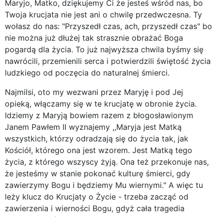
Maryjo, Matko, dziękujemy Ci że jesteś wśród nas, bo
Twoja krucjata nie jest ani o chwilę przedwczesna. Ty
wołasz do nas: "Przyszedł czas, ach, przyszedł czas" bo
nie można już dłużej tak strasznie obrażać Boga
pogardą dla życia. To już najwyższa chwila byśmy się
nawrócili, przemienili serca i potwierdzili świętość życia
ludzkiego od poczęcia do naturalnej śmierci.
Najmilsi, oto my wezwani przez Maryję i pod Jej
opieką, włączamy się w te krucjatę w obronie życia.
Idziemy z Maryją bowiem razem z błogosławionym
Janem Pawłem II wyznajemy ,,Maryja jest Matką
wszystkich, którzy odradzają się do życia tak, jak
Kościół, którego ona jest wzorem. Jest Matką tego
życia, z którego wszyscy żyją. Ona też przekonuje nas,
że jesteśmy w stanie pokonać kulturę śmierci, gdy
zawierzymy Bogu i będziemy Mu wiernymi." A więc tu
leży klucz do Krucjaty o Życie - trzeba zacząć od
zawierzenia i wierności Bogu, gdyż cała tragedia