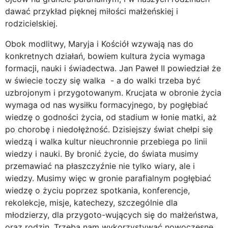
dawać przykład pięknej miłości małżeńskiej i
rodzicielskiej.
Obok modlitwy, Maryja i Kościół wzywają nas do
konkretnych działań, bowiem kultura życia wymaga
formacji, nauki i świadectwa. Jan Paweł II powiedział że
w świecie toczy się walka - a do walki trzeba być
uzbrojonym i przygotowanym. Krucjata w obronie życia
wymaga od nas wysiłku formacyjnego, by pogłębiać
wiedzę o godności życia, od stadium w łonie matki, aż
po chorobę i niedołężność. Dzisiejszy świat chełpi się
wiedzą i walka kultur nieuchronnie przebiega po linii
wiedzy i nauki. By bronić życie, do świata musimy
przemawiać na płaszczyźnie nie tylko wiary, ale i
wiedzy. Musimy więc w gronie parafialnym pogłębiać
wiedzę o życiu poprzez spotkania, konferencje,
rekolekcje, misje, katechezy, szczególnie dla
młodzierzy, dla przygoto-wujących się do małżeństwa,
oraz rodzin. Trzeba nam wykorzystywać nowoczesne