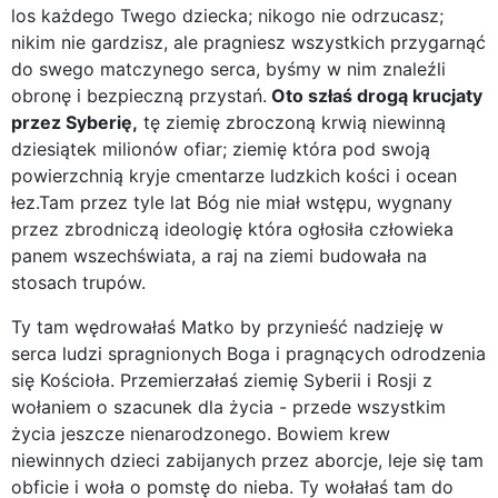
los każdego Twego dziecka; nikogo nie odrzucasz;
nikim nie gardzisz, ale pragniesz wszystkich przygarnąć
do swego matczynego serca, byśmy w nim znaleźli
obronę i bezpieczną przystań.
Oto szłaś drogą krucjaty
przez Syberię,
tę ziemię zbroczoną krwią niewinną
dziesiątek milionów ofiar; ziemię która pod swoją
powierzchnią kryje cmentarze ludzkich kości i ocean
łez.Tam przez tyle lat Bóg nie miał wstępu, wygnany
przez zbrodniczą ideologię która ogłosiła człowieka
panem wszechświata, a raj na ziemi budowała na
stosach trupów.
Ty tam wędrowałaś Matko by przynieść nadzieję w
serca ludzi spragnionych Boga i pragnących odrodzenia
się Kościoła. Przemierzałaś ziemię Syberii i Rosji z
wołaniem o szacunek dla życia - przede wszystkim
życia jeszcze nienarodzonego. Bowiem krew
niewinnych dzieci zabijanych przez aborcje, leje się tam
obficie i woła o pomstę do nieba. Ty wołałaś tam do