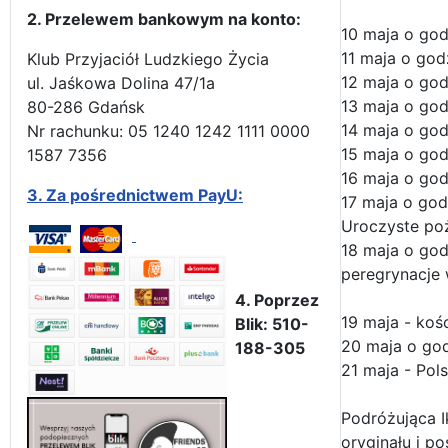
2. Przelewem bankowym na konto:
10 maja o god
11 maja o god
Klub Przyjaciół Ludzkiego Życia
12 maja o god
ul. Jaśkowa Dolina 47/1a
13 maja o god
80-286 Gdańsk
14 maja o godz
Nr rachunku: 05 1240 1242 1111 0000
15 maja o god
1587 7356
16 maja o god
3.
Za pośrednictwem PayU:
17 maja o godz
Uroczyste po
18 maja o god
peregrynacje 
4. Poprzez
19 maja - koś
Blik: 510-
20 maja o godz
188-305
21 maja - Pol
Podróżująca I
oryginału i p