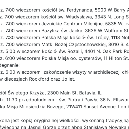
z. 7:00 wieczorem kościół św. Ferdynanda, 5900 W. Barry A
z. 7:00 wieczorem kościół św. Władysława, 3343 N. Long St
z. 7:00 wieczorem Jezuickie Centrum Milenijne, 5835 W. Irv
z. 7:00 wieczorem Bazylika św. Jacka, 3636 W. Wolfram St.
. 7:30 wieczorem Polska Misja kościół św. Trójcy, 1118 Nob
z. 7:00 wieczorem Matki Bożej Częstochowskiej, 3010 S. 48
z. 5:00 wieczorem kościół św. Rozalii, 4401 N. Oak Park R
. 6:00 wieczorem Polska Misja oo. cystersów, 11 Hilton St.
żegnanie:
z. 6:00 wieczorem zakończenie wizyty w archidiecezji ch
w diecezjach Rockford oraz Joliet.
ciół Świętego Krzyża, 2300 Main St. Batavia, IL
. 11:30 przedpołudniem - św. Piotra i Pawła, 36 N. Ellsworth
ska Misja Milosierdzia Bozego, 21W411 Sunset Avenue, Lomb
kona jest kopią oryginalnej wielkości, wykonaną tradycyjn
oświęcona na Jasnej Górze przez abpa Stanisława Nowaka 