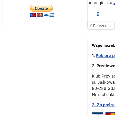
po angielsku
0
Poprzednia st
Poprzednia
Wspomóż obr
1.
Pobierz p
2. Przelew
Klub Przyja
ul. Jaśkowa
80-286 Gd
Nr rachunku
3.
Za pośr