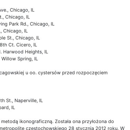
ve., Chicago, IL
., Chicago, IL
ing Park Rd., Chicago, IL
, Chicago, IL
le St., Chicago, IL
th Ct. Cicero, IL
d. Harwood Heights, IL
 Willow Spring, IL
icagowskiej u oo. cystersów przed rozpoczęciem
 St., Naperville, IL
ard, IL
ą metodą ikonograficzną. Została ona przyłożona do
metropolitę częstochowskiego 28 stycznia 2012 roku. W