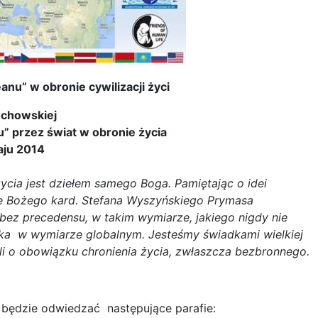
u” w obronie cywilizacji życi
ochowskiej
” przez świat w obronie życia
aju 2014
cia jest dziełem samego Boga. Pamiętając o idei
ugę Bożego kard. Stefana Wyszyńskiego Prymasa
bez precedensu, w takim wymiarze, jakiego nigdy nie
ieka w wymiarze globalnym. Jesteśmy świadkami wielkiej
eli o obowiązku chronienia życia, zwłaszcza bezbronnego.
 będzie odwiedzać następujące parafie: