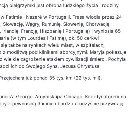
encją pielgrzymki jest obrona ludzkiego życia i rodziny.
w Fatimie i Nazaré w Portugalii. Trasa wiodła przez 24
hy, Słowację, Węgry, Rumunię, Słowenię, Chorwację,
 Irlandię, Francję, Hiszpanię i Portugalię) i wyniosła 65
uaria (w tym Lourdes i Fatimę), ok. 50 cerkwi
się także na rynkach wielu miast, w szpitalach,
az z modlitwą pod klinikami aborcyjnymi. Maryja pokazuje
z wielkie zagrożenie atakiem cywilizacji śmierci. Pochyla
wadzi ich do Swojego Syna, Jezusa Chrystusa.
zejechała już ponad 35 tys. km (22 tys. mil).
 Francis'a George, Arcybiskupa Chicago. Koordynatorem na
lacy z pewnością tłumnie i bardzo uroczyście przywitają