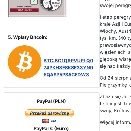
swojej peregry
I etap peregr
kraje Azji i E
Włochy, Austri
5. Wpłaty Bitcoin:
tys. km. (40 t
prawosławnych
więzieniach, 
głęboką wiarę 
BTC:BC1Q9PVUPLQ0
się nad każdy
74PKH3FSKSF33YN9
5QASP5PSACFDW3
Od 24 sierpni
Pielgrzymkę k
Zbliża się Je
PayPal (PLN)
te dni jest T
swoją Królową
Więcej inform
PayPal € (Euro)