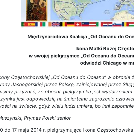
Międzynarodowa Koalicja „Od Oceanu do Ocean
Ikona Matki Bożej Częst
w swojej pielgrzymce „Od Oceanu do Oceanu
odwiedzi Chicago w m
kony Częstochowskiej „Od Oceanu do Oceanu” w obronie ży
Ikony Jasnogórskiej przez Polskę, zainicjowanej przez Sł
musimy przyznać, że obecna pielgrzymka jest wydarzeniem 
grzymka jest odpowiedzią na śmiertelne zagrożenie człow
wości na świecie, gdyż wielu ludzi umiera, bo inni zapomni
uszyński, Prymas Polski senior
0 do 17 maja 2014 r. pielgrzymująca Ikona Częstochowska