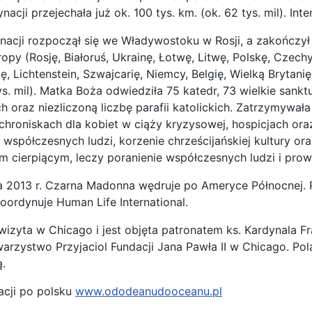
nacji przejechała już ok. 100 tys. km. (ok. 62 tys. mil). Int
ynacji rozpoczął się we Władywostoku w Rosji, a zakończył 
uropy (Rosję, Białoruś, Ukrainę, Łotwę, Litwę, Polskę, Czec
ę, Lichtenstein, Szwajcarię, Niemcy, Belgię, Wielką Brytanię,
ys. mil). Matka Boża odwiedziła 75 katedr, 73 wielkie sankt
 oraz niezliczoną liczbę parafii katolickich. Zatrzymywała 
schroniskach dla kobiet w ciąży kryzysowej, hospicjach or
współczesnych ludzi, korzenie chrześcijańskiej kultury ora
m cierpiącym, leczy poranienie współczesnych ludzi i pro
a 2013 r. Czarna Madonna wędruje po Ameryce Północnej. Pr
oordynuje Human Life International.
j wizyta w Chicago i jest objęta patronatem ks. Kardynala
owarzystwo Przyjaciol Fundacji Jana Pawła II w Chicago. Po
.
acji po polsku
www.ododeanudooceanu.pl