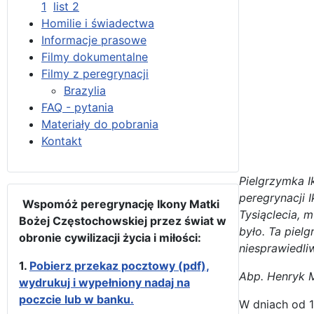
1
list 2
Homilie i świadectwa
Informacje prasowe
Filmy dokumentalne
Filmy z peregrynacji
Brazylia
FAQ - pytania
Materiały do pobrania
Kontakt
Pielgrzymka I
peregrynacji 
Wspomóż peregrynację Ikony Matki
Tysiąclecia, 
Bożej Częstochowskiej przez świat w
było. Ta piel
obronie cywilizacji życia i miłości:
niesprawiedli
1.
Pobierz przekaz pocztowy (pdf),
Abp. Henryk M
wydrukuj i wypełniony nadaj na
poczcie lub w banku.
W dniach od 1