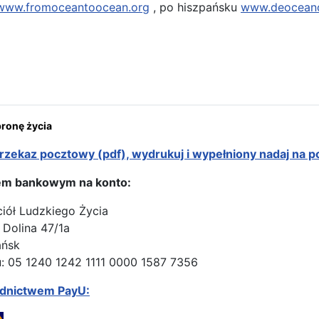
www.fromoceantoocean.org
, po hiszpańsku
www.deocean
rona: Ikona Częstochowska w swojej pielgrzymce w obronie życia „
onę życia
rzekaz pocztowy (pdf), wydrukuj i wypełniony nadaj na p
em bankowym na konto:
ciół Ludzkiego Życia
 Dolina 47/1a
ańsk
: 05 1240 1242 1111 0000 1587 7356
ednictwem PayU: