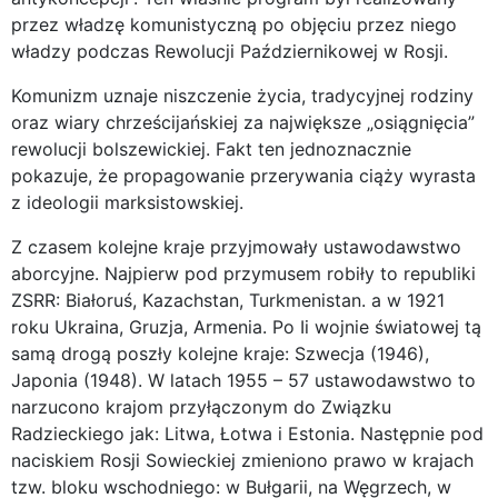
przez władzę komunistyczną po objęciu przez niego
władzy podczas Rewolucji Październikowej w Rosji.
Komunizm uznaje niszczenie życia, tradycyjnej rodziny
oraz wiary chrześcijańskiej za największe „osiągnięcia”
rewolucji bolszewickiej. Fakt ten jednoznacznie
pokazuje, że propagowanie przerywania ciąży wyrasta
z ideologii marksistowskiej.
Z czasem kolejne kraje przyjmowały ustawodawstwo
aborcyjne. Najpierw pod przymusem robiły to republiki
ZSRR: Białoruś, Kazachstan, Turkmenistan. a w 1921
roku Ukraina, Gruzja, Armenia. Po Ii wojnie światowej tą
samą drogą poszły kolejne kraje: Szwecja (1946),
Japonia (1948). W latach 1955 – 57 ustawodawstwo to
narzucono krajom przyłączonym do Związku
Radzieckiego jak: Litwa, Łotwa i Estonia. Następnie pod
naciskiem Rosji Sowieckiej zmieniono prawo w krajach
tzw. bloku wschodniego: w Bułgarii, na Węgrzech, w