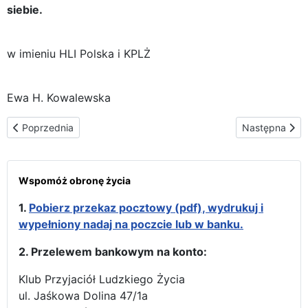
siebie.
w imieniu HLI Polska i KPLŻ
Ewa H. Kowalewska
Poprzednia strona: Narodzenie bliźniaczych dzwonów Głos Niena
Następna stro
Poprzednia
Następna
Wspomóż obronę życia
1.
Pobierz przekaz pocztowy (pdf), wydrukuj i
wypełniony nadaj na poczcie lub w banku.
2. Przelewem bankowym na konto:
Klub Przyjaciół Ludzkiego Życia
ul. Jaśkowa Dolina 47/1a