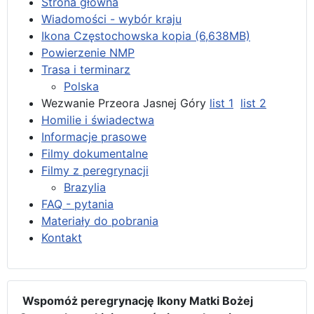
Strona główna
Wiadomości - wybór kraju
Ikona Częstochowska kopia (6,638MB)
Powierzenie NMP
Trasa i terminarz
Polska
Wezwanie Przeora Jasnej Góry
list 1
list 2
Homilie i świadectwa
Informacje prasowe
Filmy dokumentalne
Filmy z peregrynacji
Brazylia
FAQ - pytania
Materiały do pobrania
Kontakt
Wspomóż peregrynację Ikony Matki Bożej