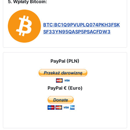
5. Wpłaty Bitcoin:
BTC:BC1Q9PVUPLQ074PKH3FSK
SF33YN95QASP5PSACFDW3
PayPal (PLN)
PayPal € (Euro)