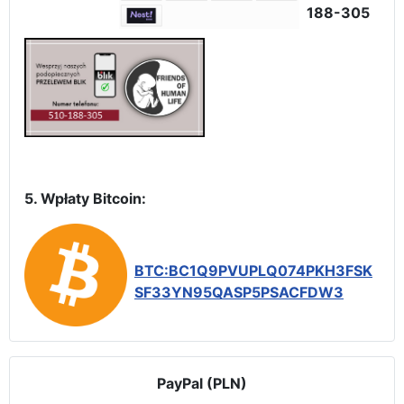
188-305
5. Wpłaty Bitcoin:
BTC:BC1Q9PVUPLQ074PKH3FSK
SF33YN95QASP5PSACFDW3
PayPal (PLN)