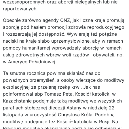
wczesnoporonnych oraz aborcji nielegalnych lub nie
raportowanych.
Obecnie zarówno agendy ONZ, jak liczne kraje promują
aborcję pod hasłem promocji zdrowia reprodukcyjnego
i rozszerzają jej dostępność. Wywierają też potężne
naciski na kraje słabo uprzemysłowione, aby w ramach
pomocy humanitarnej wprowadzały aborcję w ramach
usług zdrowotnych wbrew woli rządów i obywateli, np.
w Ameryce Południowej.
Ta smutna rocznica powinna skłaniać nas do
poważnych przemyśleń, a osoby wierzące do modlitwy
ekspiacyjnej za przelaną rzekę krwi. Jak nas
poinformował abp Tomasz Peta, Kościół katolicki w
Kazachstanie podejmuje taką modlitwę we wszystkich
parafiach stołecznej diecezji Astany w niedzielę 22
listopada w uroczystość Chrystusa Króla. Podobną
modlitwę podejmuje też Kościół katolicki w Rosji. Na
Białorusi modlitwa ekspiacyjna będzie się odbywała w