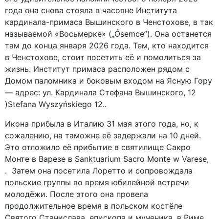
года она снова стояла в часовне Института
кардинала-примаса Вышинского в Ченстохове, в так
называемой «Восьмерке» („Ósemce”). Она останется
там до конца января 2026 года. Тем, кто находится
в Ченстохове, стоит посетить её и помолиться за
жизнь. Институт примаса расположен рядом с
Домом паломника и боковым входом на Ясную Гору
— адрес: ул. Кардинала Стефана Вышинского, 12
)Stefana Wyszyńskiego 12..
Икона прибыла в Италию 31 мая этого года, но, к
сожалению, на таможне её задержали на 10 дней.
Это отложило её прибытие в святилище Сакро
Монте в Варезе в Sanktuarium Sacro Monte w Varese,
. Затем она посетила Лоретто и сопровождала
польские группы во время юбилейной встречи
молодёжи. После этого она провела
продолжительное время в польском костёле
Святого Станислава, епископа и мученика, в Риме.