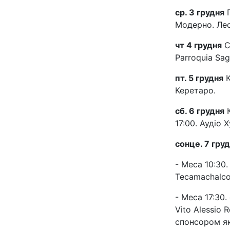
ср. 3 грудня
П
Модерно. Лео
чт 4 грудня
С
Parroquia Sa
пт. 5 грудня
К
Керетаро.
сб. 6 грудня
К
17:00. Аудіо 
сонце. 7 гру
- Меса 10:30.
Tecamachalco
- Меса 17:30.
Vito Alessio 
спонсором яко