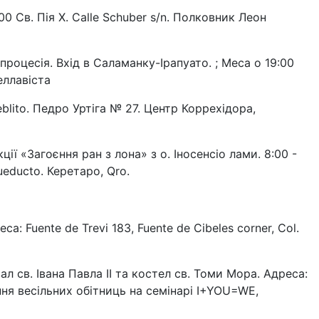
0 Св. Пія X. Calle Schuber s/n. Полковник Леон
оцесія. Вхід в Саламанку-Ірапуато. ; Меса о 19:00
еллавіста
eblito. Педро Уртіга № 27. Центр Коррехідора,
ії «Загоєння ран з лона» з о. Іносенсіо лами. 8:00 -
cueducto. Керетаро, Qro.
: Fuente de Trevi 183, Fuente de Cibeles corner, Col.
л св. Івана Павла ІІ та костел св. Томи Мора. Адреса:
лення весільних обітниць на семінарі I+YOU=WE,