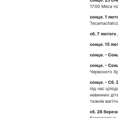
сонце. 25 січ
17:00 Меса п
сонце. 1 лют
Tecamachalco
сб. 7 лютого
сонце. 15 лют
сонце. - Сонц
сонце. - Сон
Червоного Хре
сонце. - Сб.
під час цілод
невинних діте
тижнів вагітн
сб. 28 берез