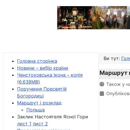
Ви тут:
Гол
Головна сторінка
Новини – вибір країни
Маршрут 
Ченстоховська Ікона – копія
(6,638MB)
Деталі
Також у н
Поручення Пресвятій
Опублікова
Богородиці
Маршрут і розклад
Польща
Заклик Настоятеля Ясної Гори
лист 1
лист 2