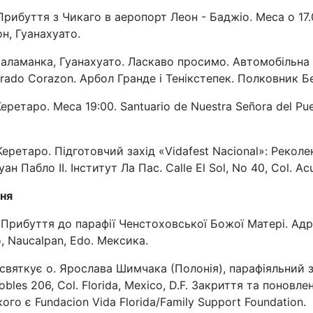
рибуття з Чикаго в аеропорт Леон - Баджіо. Меса о 17.0
н, Гуанахуато.
аламанка, Гуанахуато. Ласкаво просимо. Автомобільна пр
grado Corazon. Арбол Гранде і Тенікстепек. Полковник Б
еретаро. Меса 19:00. Santuario de Nuestra Señora del Pu
еретаро. Підготовчий захід «Vidafest Nacional»: Реколекц
Хуан Пабло II. Інститут Ла Пас. Calle El Sol, No 40, Col. A
дня
 Прибуття до парафії Ченстоховської Божої Матері. Адреса
, Naucalpan, Edo. Мексика.
 святкує о. Ярослава Шимчака (Полонія), парафіяльний за
Robles 206, Col. Florida, Mexico, D.F. Закриття та понов
го є Fundacion Vida Florida/Family Support Foundation.