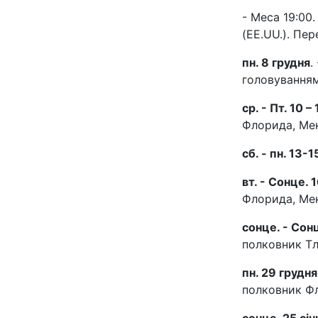
- Меса 19:00
(EE.UU.). Пер
пн. 8 грудня
.
головуванням
ср. - Пт. 10 –
Флорида, Мек
сб. - пн. 13-
вт. - Сонце. 
Флорида, Мек
сонце. - Сон
полковник Тл
пн. 29 грудня 
полковник Фл