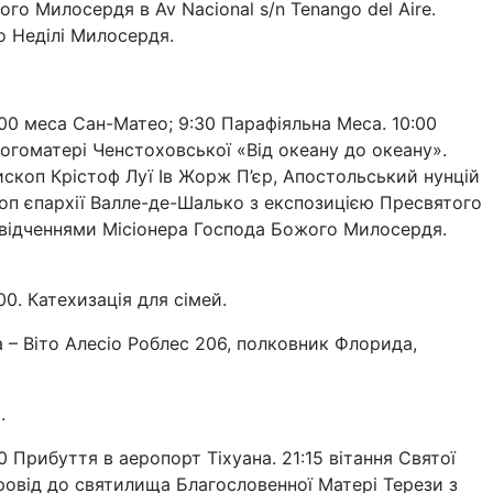
го Милосердя в Av Nacional s/n Tenango del Aire.
о Неділі Милосердя.
00 меса Сан-Матео; 9:30 Парафіяльна Меса. 10:00
Богоматері Ченстоховської «Від океану до океану».
пископ Крістоф Луї Ів Жорж П’єр, Апостольський нунцій
скоп єпархії Валле-де-Шалько з експозицією Пресвятого
свідченнями Місіонера Господа Божого Милосердя.
. Катехизація для сімей.
а – Віто Алесіо Роблес 206, полковник Флорида,
.
Прибуття в аеропорт Тіхуана. 21:15 вітання Святої
ровід до святилища Благословенної Матері Терези з