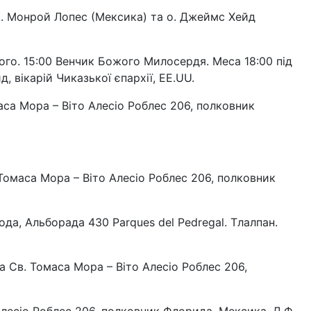
 А. Монрой Лопес (Мексика) та о. Джеймс Хейд
того. 15:00 Венчик Божого Милосердя. Меса 18:00 під
 вікарій Чиказької єпархії, EE.UU.
аса Мора – Віто Алесіо Роблес 206, полковник
Томаса Мора – Віто Алесіо Роблес 206, полковник
да, Альборада 430 Parques del Pedregal. Тлалпан.
та Св. Томаса Мора – Віто Алесіо Роблес 206,