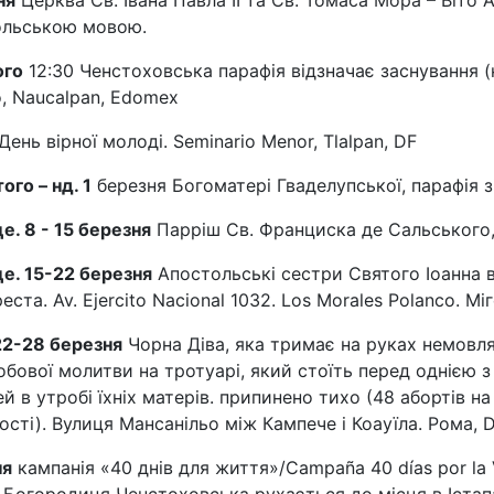
ня
Церква Св. Івана Павла ІІ та Св. Томаса Мора – Віто 
ольською мовою.
ого
12:30 Ченстоховська пара
фія відзначає заснування (
, Naucalpan, Edomex
День вірної молоді. Seminario Menor, Tlalpan, DF
ого – нд. 1
березня Богоматері Гваделупської, парафія зі
е. 8 - 15 березня
Парріш Св. Франциска де Сальського,
це. 15-22 березня
Апостольські сестри Святого Іоанна в
ста. Av. Ejercito Nacional 1032. Los Morales Polanco. М
 22-28 березня
Чорна Діва, яка тримає на руках немовл
обової молитви на тротуарі, який стоїть перед однією з
й в утробі їхніх матерів. припинено тихо (48 абортів на 
ості). Вулиця Мансанільо між Кампече і Коауїла. Рома, 
ня
кампанія «40 днів для життя»/Campaña 40 días por la