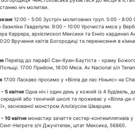
 Богородиця Ченстоховська рухається до місця в Істапа
станню ніч молитви.
резня
12:00 - 5:00 Зустріч молитовних груп. 5:00 - 8:00
о базиліки Гваделупи. 9:00 – 10:00 Урочиста меса у Вер
ера Каррера, архієпископ Мексики та Енніо кардинал А
- 10:20 Вручення квітів Богородиці та перенесення в кімн
ня
Переїзд до парафії Сан-Хуан-Баутіста - храму Божо
Польщі. 17:00 Прийом, 18:00 Меса. Av Nacional s/n Tenan
я
17:00 Ласкаво просимо у «Вілла де лас Ніньяс» на Cha
 - 5 квітня
Одна ніч і один день у кожній із 4 будівель, 
 середній або технічній школі та проживає у «Вілла-де-
ї», заснованої монстром Алоїзіусом Шварцем.
 - 10 квітня
монастир зачаття сестер-контемплятивів у
Сент-Негрете з/п Джучітепек, штат Мексика, 56860.