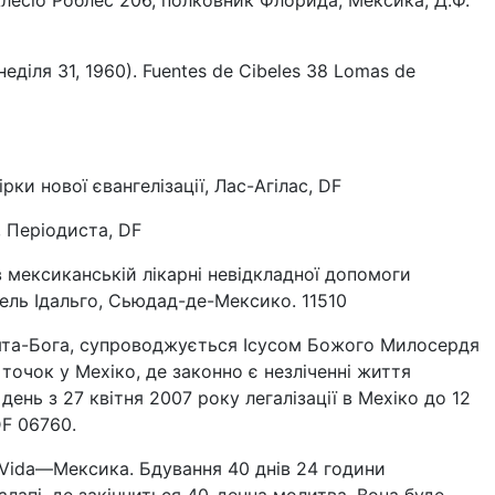
Алесіо Роблес 206, полковник Флорида, Мексика, Д.Ф.
неділя 31, 1960). Fuentes de Cibeles 38 Lomas de
рки нової євангелізації, Лас-Агілас, DF
 Періодиста, DF
 мексиканській лікарні невідкладної допомоги
ігель Ідальго, Сьюдад-де-Мексико. 11510
ята-Бога, супроводжується Ісусом Божого Милосердя
 точок у Мехіко, де законно є незліченні життя
день з 27 квітня 2007 року легалізації в Мехіко до 12
DF 06760.
 Vida—Мексика. Бдування 40 днів 24 години