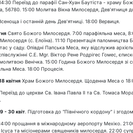
4:30 Переїзд до парафії Сан-Хуан Баутіста - храму Божо
, 56780. 15:00 Молитва Вікна Милосердя, Дев'ятниця д
сеноща і останній день Дев'ятниці. 18:00 Вервиця.
тня
Свято Божого Милосердя. 7:00 парафіяльна меса, 8:
Милосердя (с. Елоїна). 11:10 Презентація паломництва 
ітас у саду. Опівдні Папська Меса, яку відслужив архіє
 співслужінні С.Е. Mgr. Віктор Рене Родрігес Гомес, єпи
молитвою Венічка. 15:00 Година Божого Милосердя зі 
яльна Меса. 18:00 Процесія.
 18 квітня
Храм Божого Милосердя. Щоденна Меса о 18:00
Переїзд до церкви Св. Івана Павла ІІ та Св. Томаса Мор
.
9 - 30 квіт
. Підготовка до "Північного кордону" і згодом
4:00 прощання в міжнародному аеропорту Мехіко. 21:00 
 Ісуса та місіонерами священиків милосердя. 22:00 суп