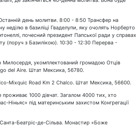
лапі, де закінчиться 40-денна молитва. Вона буде
 Останній день молитви. 8:00 - 8:50 Трансфер на
бну неділю в базиліці Гваделупи, яку очолять Норберто
нтонеллі, почесний президент Папської ради у справах
ату (поруч з Базилікою). 10:30 - 12:30 Перерва -
го Милосердя, укомплектований громадою Отців
go del Aire. Штат Мексика, 56780.
lco-Mixquic Road Km 2 Chalco. Штат Мексика, 56600.
де проживає 1000 дівчат. Загалом 4000 тих, хто
лас-Ніньяс» під материнським захистом Конгрегації
 Санта-Беатріс-де-Сільва. Монастир «Боже