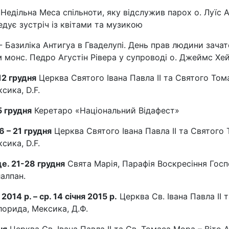
. Недільна Меса спільноти, яку відслужив парох о. Луїс
едує зустріч із квітами та музикою
 - Базиліка Антигуа в Гваделупі. День прав людини зача
 монс. Педро Агустін Рівера у супроводі о. Джеймс Хейд,
 12 грудня
Церква Святого Івана Павла ІІ та Святого Том
сика, D.F.
15 грудня
Керетаро «Національний Відафест»
16 – 21 грудня
Церква Святого Івана Павла ІІ та Святого 
сика, D.F.
це. 21-28 грудня
Свята Марія, Парафія Воскресіння Госпо
алпан.
2014 р. – ср. 14 січня 2015 р.
Церква Св. Івана Павла ІІ 
орида, Мексика, Д.Ф.