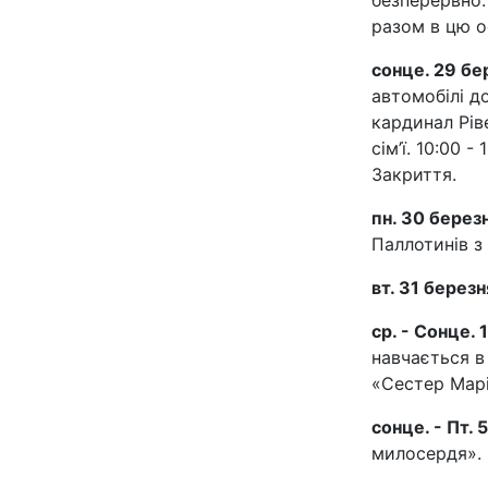
безперервно.
разом в цю о
сонце. 29 бе
автомобілі д
кардинал Рів
сім’ї. 10:00 
Закриття.
пн. 30 берез
Паллотинів з 
вт. 31 березн
ср. - Сонце. 1
навчається в
«Сестер Марі
сонце. - Пт. 5
милосердя». 