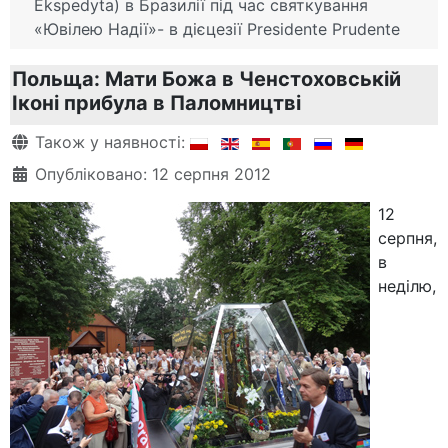
Ekspedyta) в Бразилії під час святкування
«Ювілею Надії»- в дієцезії Presidente Prudente
Польща: Мати Божа в Ченстоховській
Іконі прибула в Паломництві
Деталі
Також у наявності:
Опубліковано: 12 серпня 2012
12
серпня,
в
неділю,