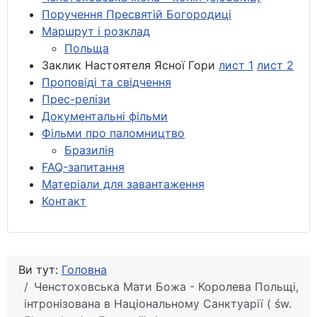
Поручення Пресвятій Богородиці
Маршрут і розклад
Польща
Заклик Настоятеля Ясної Гори
лист 1
лист 2
Проповіді та свідчення
Прес-релізи
Документальні фільми
Фільми про паломництво
Бразилія
FAQ-запитання
Матеріали для завантаження
Контакт
Ви тут:
Головна
Ченстоховська Мати Божа - Королева Польщі,
інтронізована в Національному Санктуарії ( św.