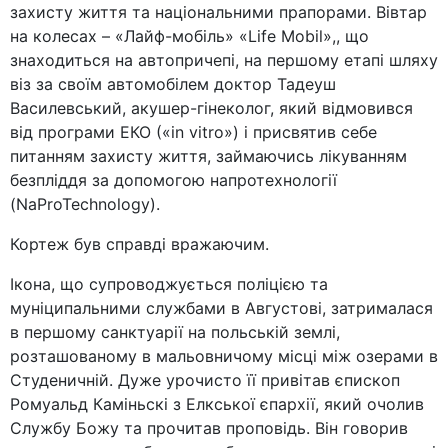
захисту життя та національними прапорами. Вівтар
на колесах – «Лайф-мобіль» «Life Mobil»,, що
знаходиться на автопричепі, на першому етапі шляху
віз за своїм автомобілем доктор Тадеуш
Василевський, акушер-гінеколог, який відмовився
від програми ЕКО («in vitro») і присвятив себе
питанням захисту життя, займаючись лікуванням
безпліддя за допомогою напротехнології
(NaProTechnology).
Кортеж був справді вражаючим.
Ікона, що супроводжується поліцією та
муніципальними службами в Августові, затрималася
в першому санктуарії на польській землі,
розташованому в мальовничому місці між озерами в
Студеничній. Дуже урочисто її привітав єпископ
Ромуальд Каміньскі з Елкської єпархії, який очолив
Службу Божу та прочитав проповідь. Він говорив