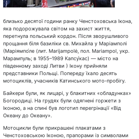
близько десятої години ранку Ченстоховська Ікона,
яка подорожувала світом на захист життя,
перетнула польський кордон. Після зворушливого
прощання біля базиліки св. Михайла у Маріамполі
(Маріямпо́ле (лит. Marijampolė, пол. Mariampol, укр.
Марампуль; в 1955–1989 Капсу́кас) — місто на
південному заході Литви ) Ікону прийняли
представники Польщі. Попереду їхало десять
мотоциклів, учасників Катинського мото-пробігу.
Байкери були, як лицарі, у блакитних «обладунках»
Богородиці. На грудях були одягнені горжети з
Іконою, а на спині був логотип перегрінації «Від
Океану до Океану».
Мотоцикли були прикрашені плакатами з
Ченстоховською Іконою, прапорами із символами