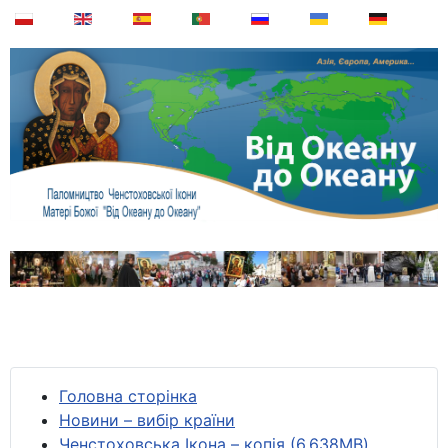
Головна сторінка
Новини – вибір країни
Ченстоховська Ікона – копія (6,638MB)