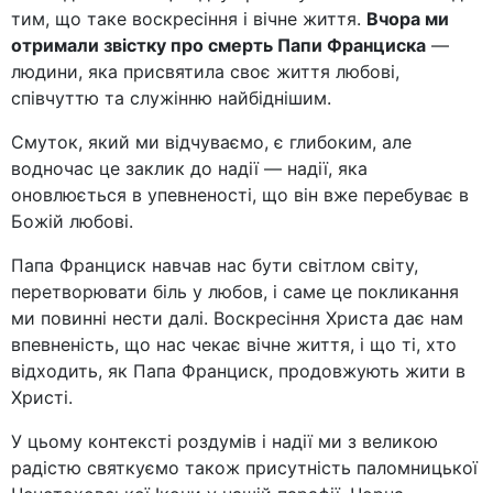
тим, що таке воскресіння і вічне життя.
Вчора ми
отримали звістку про смерть Папи Франциска
—
людини, яка присвятила своє життя любові,
співчуттю та служінню найбіднішим.
Смуток, який ми відчуваємо, є глибоким, але
водночас це заклик до надії — надії, яка
оновлюється в упевненості, що він вже перебуває в
Божій любові.
Папа Франциск навчав нас бути світлом світу,
перетворювати біль у любов, і саме це покликання
ми повинні нести далі. Воскресіння Христа дає нам
впевненість, що нас чекає вічне життя, і що ті, хто
відходить, як Папа Франциск, продовжують жити в
Христі.
У цьому контексті роздумів і надії ми з великою
радістю святкуємо також присутність паломницької