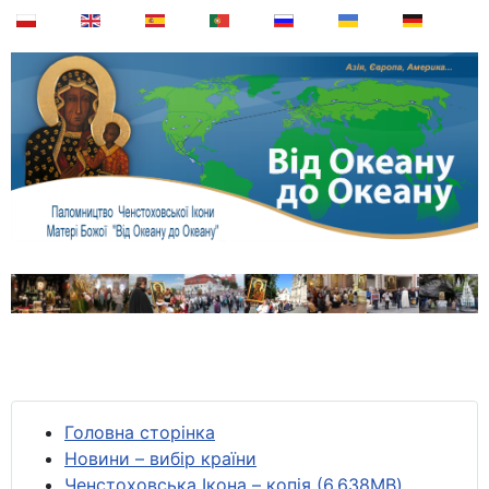
Головна сторінка
Новини – вибір країни
Ченстоховська Ікона – копія (6,638MB)