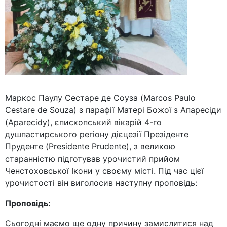
Маркос Паулу Сестаре де Соуза (Marcos Paulo
Cestare de Souza) з парафії Матері Божої з Апаресіди
(Aparecidy), єпископський вікарій 4-го
душпастирського регіону дієцезії Презіденте
Пруденте (Presidente Prudente), з великою
старанністю підготував урочистий прийом
Ченстоховської Ікони у своєму місті. Під час цієї
урочистості він виголосив наступну проповідь:
Проповідь:
Сьогодні маємо ще одну причину замислитися над