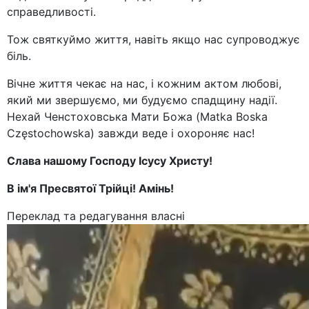
справедливості.
Тож святкуймо життя, навіть якщо нас супроводжує
біль.
Вічне життя чекає на нас, і кожним актом любові,
який ми звершуємо, ми будуємо спадщину надії.
Нехай Ченстоховська Мати Божа (Matka Boska
Częstochowska) завжди веде і охороняє нас!
Слава нашому Господу Ісусу Христу!
В ім'я Пресвятої Трійці! Амінь!
Переклад та редагування власні