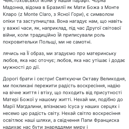
Ченстоховської Ікони у нашій парафії. Чорна
Мадонна, відома в Бразилії як Мати Божа з Монте
Кларо (z Monte Claro, з Ясної Гори), є символом
опіки та заступництва. Вона нагадує нам, що навіть
у важкі часи, як, наприклад, під час Другої світової
війни, коли традиційно Їй приписували роль
покровительки Польщі, ми не самотні.
лячись на Її образ, ми згадуємо про материнську
любов, яка нас оточує; любов, яка нас утішає і додає
мужності до дії.
Дорогі брати і сестри! Святкуючи Октаву Великодня,
ми покликані пережити радість воскресіння, надію
на вічне життя і втіху, що походить від присутності
Матері Божої у нашому житті. Нехай ми, подібно до
Марії Магдалини, впізнаємо Ісуса у наших серцях і
несемо цю радість світу. Нехай світло воскресіння
освітлює наші шляхи, а свідчення Папи Франциска
надихає нас бути знаряддями миру і