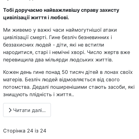
Тобі доручаємо найважливішу справ
у
захисту
цивілізації життя і любові
.
Ми живемо у важкі часи наймогутнішої атаки
цивілізації смерті. Гине безліч безневинних і
беззахисних людей - діти, які не встигли
народитися, старі і немічні хворі. Число жертв вже
перевищила два мільярди людських життів.
Кожен день гине понад 50 тисяч дітей в лонах своїх
матерів. Безліч людей відмовляється від свого
потомства. Дедалі поширенішими стають засоби, які
знищують плідність і життя.
.
Читати далі...
Сторінка 24 із 24