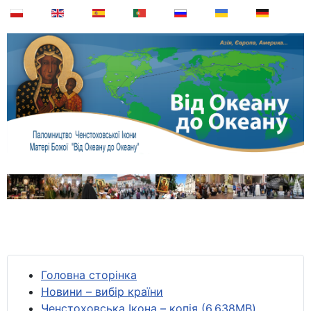
Головна сторінка
Новини – вибір країни
Ченстоховська Ікона – копія (6,638MB)