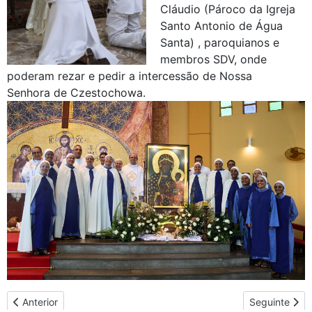
Cláudio (Pároco da Igreja
Santo Antonio de Água
Santa) , paroquianos e
membros SDV, onde
poderam rezar e pedir a intercessão de Nossa
Senhora de Czestochowa.
Artigo anterior: Ícone de Nossa Senhora de Czestochowa visita a 
Artigo seguin
Anterior
Seguinte