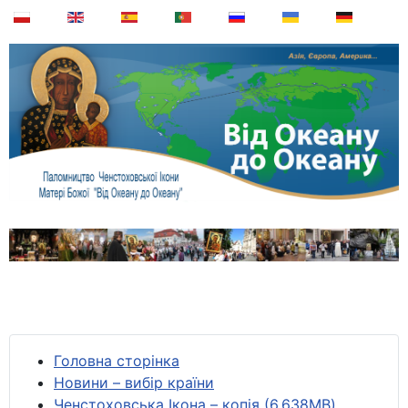
Головна сторінка
Новини – вибір країни
Ченстоховська Ікона – копія (6,638MB)