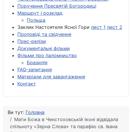
Поручення Пресвятій Богородиці
Маршрут і розклад
Польща
Заклик Настоятеля Ясної Гори
лист 1
лист 2
Проповіді та свідчення
Прес-релізи
Документальні фільми
Фільми про паломництво
Бразилія
FAQ-запитання
Матеріали для завантаження
Контакт
Ви тут:
Головна
Мати Божа в Ченстоховській Іконі відвідала
спільноту «Зерна Слова» та парафію св. Івана