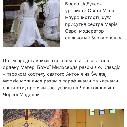
Боско.відбулася
урочиста Свята Меса.
Наурочистості була
присутня сестра Марія
Сара, модератор
спільноти «Зерна слова».
Потім представники цієї спільноти та сестри з
ордену Матері Божої Милосердя разом з о. Клавдіо
– парохом костелу святого Антонія на Świętej
Wodzie молилися разом з парафіянами та членами
спільноти, просячи заступництва Ченстоховської
Чорної Мадонни.