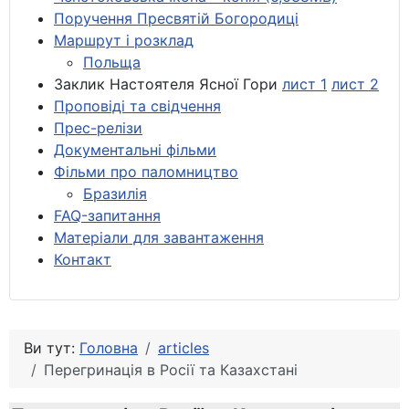
Поручення Пресвятій Богородиці
Маршрут і розклад
Польща
Заклик Настоятеля Ясної Гори
лист 1
лист 2
Проповіді та свідчення
Прес-релізи
Документальні фільми
Фільми про паломництво
Бразилія
FAQ-запитання
Матеріали для завантаження
Контакт
Ви тут:
Головна
articles
Перегринація в Росії та Казахстані