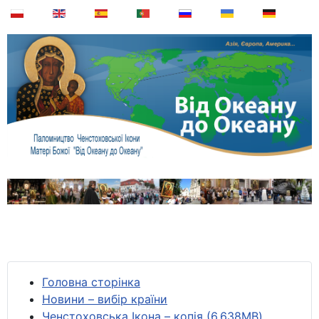
Головна сторінка
Новини – вибір країни
Ченстоховська Ікона – копія (6,638MB)