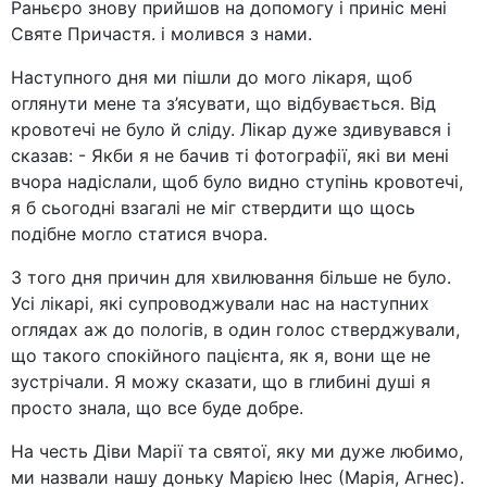
Раньєро знову прийшов на допомогу і приніс мені
Святе Причастя. і молився з нами.
Наступного дня ми пішли до мого лікаря, щоб
оглянути мене та з’ясувати, що відбувається. Від
кровотечі не було й сліду. Лікар дуже здивувався і
сказав: - Якби я не бачив ті фотографії, які ви мені
вчора надіслали, щоб було видно ступінь кровотечі,
я б сьогодні взагалі не міг ствердити що щось
подібне могло статися вчора.
З того дня причин для хвилювання більше не було.
Усі лікарі, які супроводжували нас на наступних
оглядах аж до пологів, в один голос стверджували,
що такого спокійного пацієнта, як я, вони ще не
зустрічали. Я можу сказати, що в глибині душі я
просто знала, що все буде добре.
На честь Діви Марії та святої, яку ми дуже любимо,
ми назвали нашу доньку Марією Інес (Марія, Агнес).