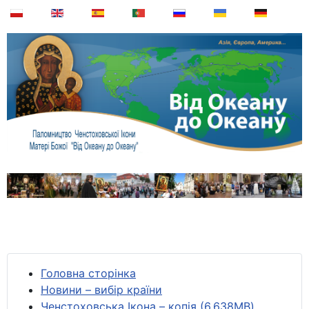
Головна сторінка
Новини – вибір країни
Ченстоховська Ікона – копія (6,638MB)