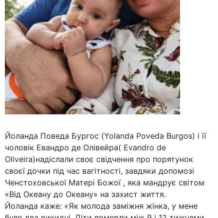
Йоланда Поведа Бургос (Yolanda Poveda Burgos) і її
чоловік Евандро де Олівейра( Evandro de
Oliveira)надіслали своє свідчення про порятунок
своєї дочки під час вагітності, завдяки допомозі
Ченстоховської Матері Божої , яка мандрує світом
«Від Океану до Океану» на захист життя.
Йоланда каже: «Як молода заміжня жінка, у мене
було два викидні. Діти померли між 9 і 12 тижнями