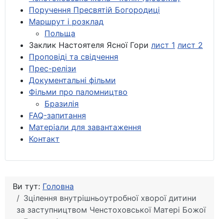
Поручення Пресвятій Богородиці
Маршрут і розклад
Польща
Заклик Настоятеля Ясної Гори
лист 1
лист 2
Проповіді та свідчення
Прес-релізи
Документальні фільми
Фільми про паломництво
Бразилія
FAQ-запитання
Матеріали для завантаження
Контакт
Ви тут:
Головна
Зцілення внутрішньоутробної хворої дитини
за заступництвом Ченстоховської Матері Божої