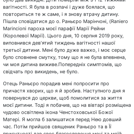
вагітності. Я була в розпачі і дуже боялася, що
повториться те ж саме, і я знову втрачу дитину.
Пішла сповідатися до о. Раньєро Марінчоні, (Raniero
Marincioni пароха моєї парафії Марії Рейни
(Королевої Марії). Цього дня, 10 серпня 2019 року,
виповнився дев'ятий тиждень вагітності нашої
третьої дитини. Мені було дуже важко, і моє серце
було сповнене смутку, тому що я не була впевнена,
чи моя дитина виживе.Попередніх симптомів, що
свідчать про викидень, не було.
Отець Раньєро порадив мені попросити про
причастя хворих, що я й зробив. Наступного дня я
повернувся до церкви, щоб помолитися за життя
моєї дитини. Тоді я побачив, що на вівтарі розміщена
чудово освітлена ікона Ченстоховської Божої
Матері. Я могла б залишатися перед Нею довший
час. Потім прийшов священик Раньєро та в Її
присутності дав своє благословення мені та моїй