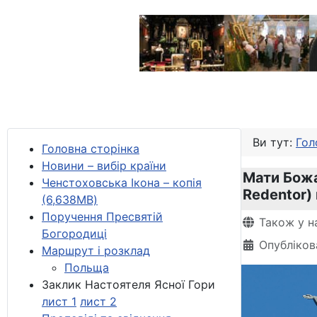
Ви тут:
Гол
Головна сторінка
Новини – вибір країни
Мати Божа
Ченстоховська Ікона – копія
Redentor)
(6,638MB)
Поручення Пресвятій
Деталі
Також у н
Богородиці
Опубліков
Маршрут і розклад
Польща
Заклик Настоятеля Ясної Гори
лист 1
лист 2