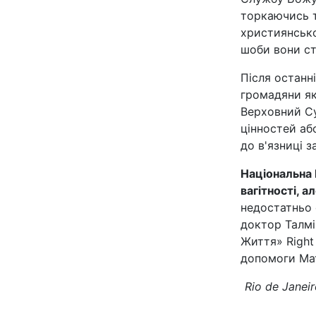
торкаючись т
християнсько
шоби вони ста
Після останн
громадяни як
Верховний С
цінностей аб
до в'язниці з
Національна
вагітності, 
недостатньо 
доктор Талмі
Життя» Right
допомоги Мат
Rio de Janei