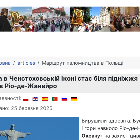
овна
articles
Маршрут паломництва в Польщі
 в Ченстоховській Іконі стає біля підніжжя 
 в Ріо-де-Жанейро
аявності:
ано: 25 березня 2025
Вирушили вдосвіта. Бу
і гори навколо Ріо-де
Океану
» на захист цив