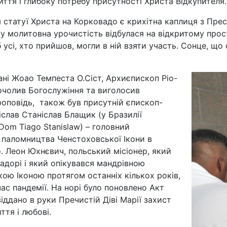
ття і глибоку потребу присутності Христа Відкупителя.
я статуї Христа на Корковадо є крихітна каплиця з Пре
у молитовна урочистість відбулася на відкритому просто
 усі, хто прийшов, могли в ній взяти участь. Сонце, що 
ні Жоао Темпеста О.Сіст, Архиєпископ Ріо-
чолив Богослужіння та виголосив
роповідь, також був присутній єпископ-
іслав Станіслав Блащик (у Бразилії
Dom Tiago Stanislaw) – головний
паломництва Ченстоховської Ікони в
о. Леон Юхнєвич, польський місіонер, який
адорі і який опікувався мандрівною
ою Іконою протягом останніх кількох років,
час пандемії. На норі було поновлено Акт
віддано в руки Пречистій Діві Марії захист
иття і любові.