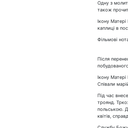
Одну з молит
також прочи
Ікону Матері
каплиці в по
Фільмові нот
Після перене
побудованого
Ікону Матері
Співали марі
Під час внес
троянд. Трко
польською. Д
квітів, спра
Службу Божу 