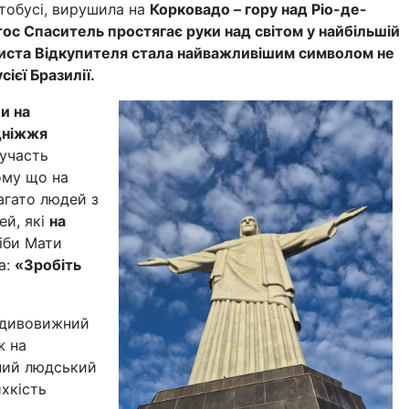
втобусі, вирушила на
Корковадо – гору над Ріо-де-
тос Спаситель простягає руки над світом у найбільшій
Христа Відкупителя стала найважливішим символом не
сієї Бразилії.
ли на
дніжжя
 участь
ому що на
агато людей з
ей, які
на
іби Мати
а:
«Зробіть
я дивовижний
ж на
зний людський
хкість