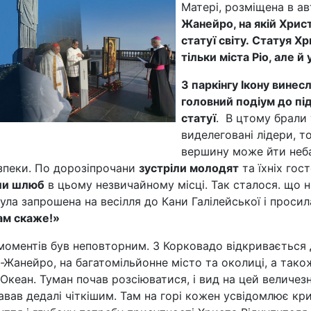
Матері, розміщена в а
Жанейро, на якій Хрис
статуї світу. Статуя 
тільки міста Ріо, але й у
З паркінгу Ікону винес
головний подіум до пі
статуї
. В цтому брали
виделеговані лідери, т
вершину може йти неб
зпеки. По дорозіпрочани
зустріли молодят
та їхніх гост
али шлюб
в цьому незвичайному місці. Так сталося. що н
ула запрошена на весілля до Кани Галілейської і просил
вам скаже!»
моментів був неповторним. З Корковадо відкриваєтьс
е-Жанейро, на багатомільйонне місто та околиці, а тако
Океан. Туман почав розсіюватися, і вид на цей величе
вав дедалі чіткішим. Там на горі кожен усвідомлює кри