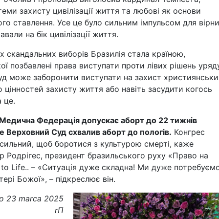
еми захисту цивілізації життя та любові як основи
го ставлення. Усе це було сильним імпульсом для вірн
вали на бік цивілізації життя.
іх скандальних виборів Бразилія стала країною,
ої позбавлені права виступати проти лівих рішень уряду
уд може заборонити виступати на захист християнськи
о цінностей захисту життя або навіть засудити когось
а це.
 Медична Федерація допускає аборт до 22 тижнів
але Верховний Суд схвалив аборт до пологів.
Конгрес
сильний, щоб боротися з культурою смерті, каже
р Родрігес, президент бразильського руху «Право на
 to Life.. – «Ситуація дуже складна! Ми дуже потребуєм
ері Божої», – підкреслює він.
ro 23 marca 2025
rП