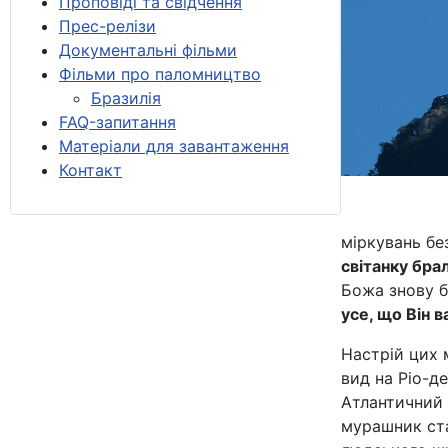
Проповіді та свідчення
Прес-релізи
Документальні фільми
Фільми про паломництво
Бразилія
FAQ-запитання
Матеріали для завантаження
Контакт
міркувань бе
світанку бр
Божа знову б
усе, що Він 
Настрій цих 
вид на Ріо-д
Атлантичний 
мурашник ста