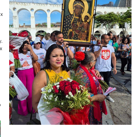
их
.
х
о