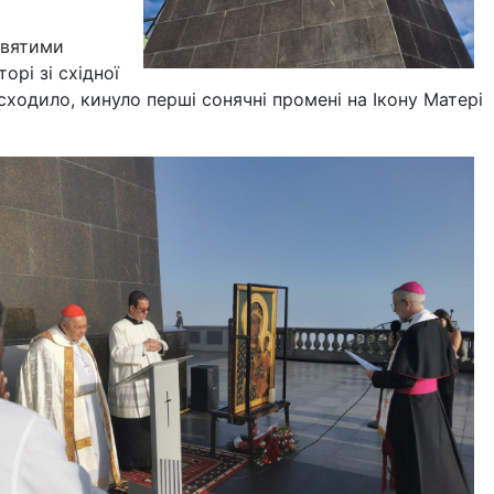
святими
рі зі східної
сходило, кинуло перші сонячні промені на Ікону Матері