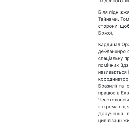
людського жи
Біля підніжж
Тайнами. Том
сторони, щоб
Божої,
Кардинал Ора
де-Жанейро о
спеціальну п
помічник Здз
називається 
координатор 
Бразилії та 
працює в Екв
Ченстоховськ
зокрема під 
Доручення і 
цивілізації ж