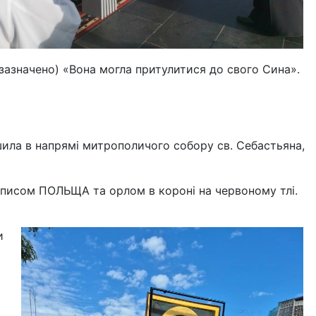
 зазначено) «Вона могла притулитися до свого Сина».
ушила в напрямі митрополичого собору св. Себастьяна,
 написом ПОЛЬЩА та орлом в короні на червоному тлі.
и