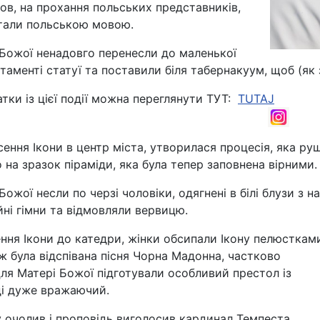
ов, на прохання польських представників,
тали польською мовою.
 Божої ненадовго перенесли до маленької
стаменті статуї та поставили біля табернакуум, щоб (як
атки із цієї події можна переглянути ТУТ:
TUTAJ
сення Ікони в центр міста, утворилася процесія, яка р
 на зразок піраміди, яка була тепер заповнена вірними.
 Божої несли по черзі чоловіки, одягнені в білі блузи з
йні гімни та відмовляли вервицю.
ення Ікони до катедри, жінки обсипали Ікону пелюсткам
ж була відспівана пісня Чорна Мадонна, частково
ля Матері Божої підготували особливий престол із
вді дуже вражаючий.
очолив і проповідь виголосив кардинал Темпеста,