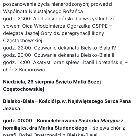
poszanowanie życia nienarodzonych; prowadzi
Wspólnota Nieustającego Różańca
godz. 21:00 Apel Jasnogórski dla wszystkich ze
słowem Ojca Włodzimierza Ogorzałka OSPPE –
delegata Jasnej Góry ds. peregrynacji Ikony
Częstochowskiej.
godz. 22:00 Czuwanie dekanatu Bielsko-Biała IV
godz. 23:00 Czuwanie dekanatu Bielsko-Białe II
godz. 14:00 Akatyst oraz śpiew Litanii Loretańskiej –
chór z Komorowic
Niedziela, 26 sierpnia
Święto Matki Bożej
Częstochowskiej
Bielsko-Biała – Kościół p.w. Najświętszego Serca Pana
Jezusa
godz. 00:00 Koncelebrowana
Pasterka Maryjna
z
homilią ks. dra Marka
Studenckiego
– śpiewa chór z
parafii Bożej Opatrzności z Bielska-Białej