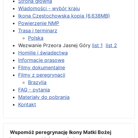
Strona główna
Wiadomości - wybór kraju
Ikona Częstochowska kopia (6,638MB)
Powierzenie NMP
Trasa i terminarz
Polska
Wezwanie Przeora Jasnej Góry
list 1
list 2
Homilie i świadectwa
Informacje prasowe
Filmy dokumentalne
Filmy z peregrynacji
Brazylia
FAQ - pytania
Materiały do pobrania
Kontakt
Wspomóż peregrynację Ikony Matki Bożej