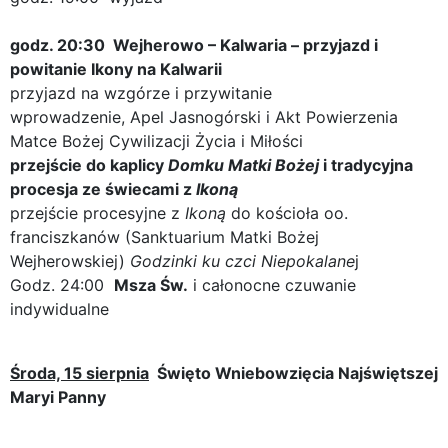
godz. 20:30 Wejherowo – Kalwaria – p
rzyjazd i
powitanie Ikony na Kalwarii
przyjazd na wzgórze i przywitanie
wprowadzenie, Apel Jasnogórski i Akt Powierzenia
Matce Bożej Cywilizacji Życia i Miłości
przejście do kaplicy
Domku Matki Bożej
i tradycyjna
procesja ze świecami z
Ikoną
przejście procesyjne z
Ikoną
do kościoła oo.
franciszkanów (Sanktuarium Matki Bożej
Wejherowskiej)
Godzinki ku czci Niepokalane
j
Godz. 24:00
Msza Św.
i całonocne czuwanie
indywidualne
Środa, 15 sierpnia
Święto Wniebowzięcia Najświętszej
Maryi Panny