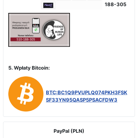
188-305
5. Wpłaty Bitcoin:
BTC:BC1Q9PVUPLQ074PKH3FSK
SF33YN95QASP5PSACFDW3
PayPal (PLN)