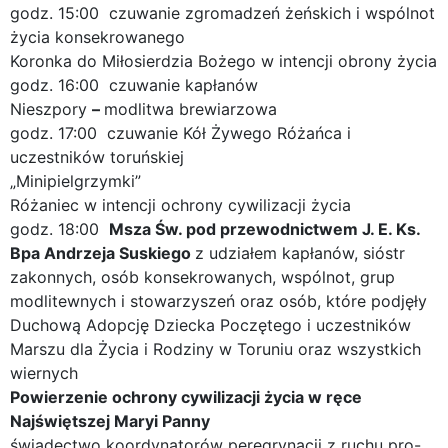
godz. 15:00 czuwanie zgromadzeń żeńskich i wspólnot
życia konsekrowanego
Koronka do Miłosierdzia Bożego w intencji obrony życia
godz. 16:00 czuwanie kapłanów
Nieszpory
–
modlitwa brewiarzowa
godz. 17:00 czuwanie Kół Żywego Różańca i
uczestników toruńskiej
„Minipielgrzymki”
Różaniec w intencji ochrony cywilizacji życia
godz. 18:00
Msza Św. pod przewodnictwem J. E. Ks.
Bpa Andrzeja Suskiego
z udziałem kapłanów, sióstr
zakonnych, osób konsekrowanych, wspólnot, grup
modlitewnych i stowarzyszeń oraz osób, które podjęły
Duchową Adopcję Dziecka Poczętego i uczestników
Marszu dla Życia i Rodziny w Toruniu oraz wszystkich
wiernych
Powierzenie ochrony cywilizacji życia w ręce
Najświętszej Maryi Panny
świadectwo koordynatorów peregrynacji z ruchu pro-