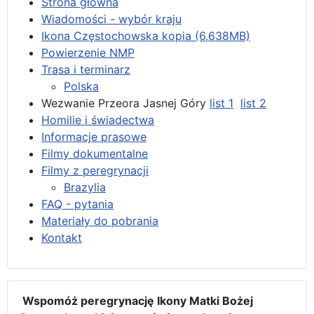
Strona główna
Wiadomości - wybór kraju
Ikona Częstochowska kopia (6,638MB)
Powierzenie NMP
Trasa i terminarz
Polska
Wezwanie Przeora Jasnej Góry
list 1
list 2
Homilie i świadectwa
Informacje prasowe
Filmy dokumentalne
Filmy z peregrynacji
Brazylia
FAQ - pytania
Materiały do pobrania
Kontakt
Wspomóż peregrynację Ikony Matki Bożej