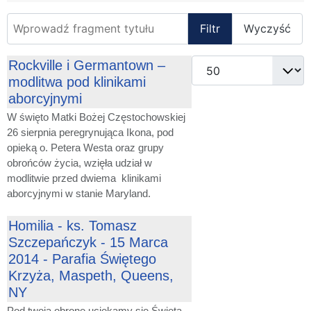
Wprowadź fragment tytułu
Filtr
Wyczyść
Pokaż #
Rockville i Germantown –
modlitwa pod klinikami
aborcyjnymi
W święto Matki Bożej Częstochowskiej
26 sierpnia peregrynująca Ikona, pod
opieką o. Petera Westa oraz grupy
obrońców życia, wzięła udział w
modlitwie przed dwiema klinikami
aborcyjnymi w stanie Maryland.
Homilia - ks. Tomasz
Szczepańczyk - 15 Marca
2014 - Parafia Świętego
Krzyża, Maspeth, Queens,
NY
Pod twoją obronę uciekamy się Święta