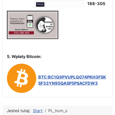
188-305
5. Wpłaty Bitcoin:
BTC:BC1Q9PVUPLQ074PKH3FSK
SF33YN95QASP5PSACFDW3
Jesteś tutaj:
Start
PL_hom_s