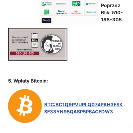
Poprzez
Blik: 510-
188-305
5. Wpłaty Bitcoin:
BTC:BC1Q9PVUPLQ074PKH3FSK
SF33YN95QASP5PSACFDW3