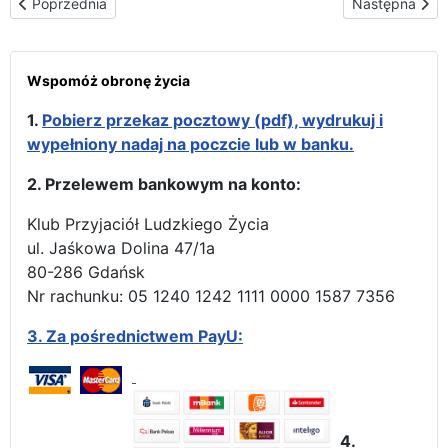
Poprzednia strona: Trasa peregrynacji na Litwie
Następna stron
Poprzednia
Następna
Wspomóż obronę życia
1.
Pobierz przekaz pocztowy (pdf), wydrukuj i
wypełniony nadaj na poczcie lub w banku.
2. Przelewem bankowym na konto:
Klub Przyjaciół Ludzkiego Życia
ul. Jaśkowa Dolina 47/1a
80-286 Gdańsk
Nr rachunku: 05 1240 1242 1111 0000 1587 7356
3.
Za pośrednictwem PayU:
4.