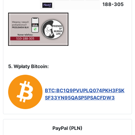
188-305
5. Wpłaty Bitcoin:
BTC:BC1Q9PVUPLQ074PKH3FSK
SF33YN95QASP5PSACFDW3
PayPal (PLN)