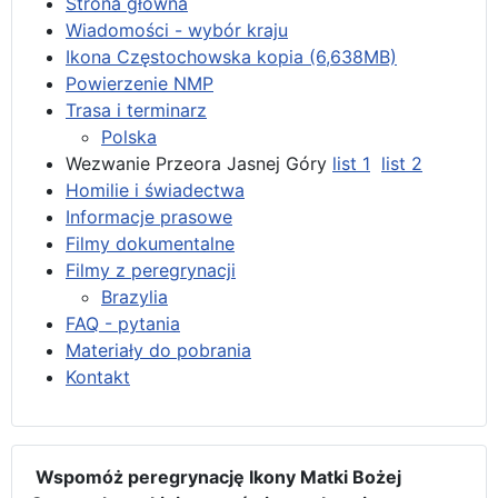
Strona główna
Wiadomości - wybór kraju
Ikona Częstochowska kopia (6,638MB)
Powierzenie NMP
Trasa i terminarz
Polska
Wezwanie Przeora Jasnej Góry
list 1
list 2
Homilie i świadectwa
Informacje prasowe
Filmy dokumentalne
Filmy z peregrynacji
Brazylia
FAQ - pytania
Materiały do pobrania
Kontakt
Wspomóż peregrynację Ikony Matki Bożej