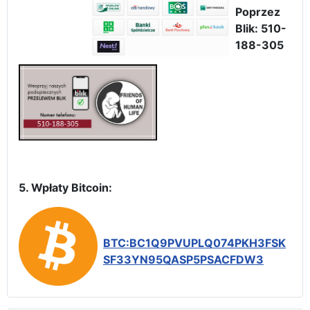
Poprzez
Blik: 510-
188-305
5. Wpłaty Bitcoin:
BTC:BC1Q9PVUPLQ074PKH3FSK
SF33YN95QASP5PSACFDW3