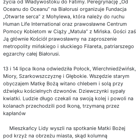
życia od Władywostoku do Fatimy. Peregrynację „Od
Oceanu do Oceanu” na Białorusi organizuje Fundacja
„Otwarte serca” z Mohylewa, która należy do ruchu
Human Life International oraz prawosławne Centrum
Pomocy Kobietom w Ciąży „Matula” z Mińska. Gości zaś
Ją głównie Kościół prawosławny na zaproszenie
metropolity mińskiego i słuckiego Filareta, patriarszego
egzarchy całej Białorusi.
13 i 14 lipca Ikona odwiedziła Połock, Wierchniedźwińsk,
Miory, Szarkowszczyznę i Głębokie. Wszędzie starym
obyczajem Matkę Bożą witano chlebem i solą przy
dźwięku kościelnych dzwonów. Dziewczynki sypały
kwiatki. Ludzie długo czekali na swoją kolej i powoli na
kolanach przechodzili pod Ikoną, trzymaną przez
kapłanów
Mieszkańcy Lidy wyszli na spotkanie Matki Bożej
pod krzyż na obrzeżu miasta, skąd kolumną