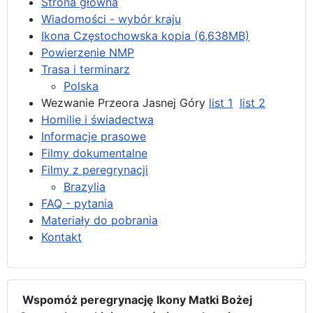
Strona główna
Wiadomości - wybór kraju
Ikona Częstochowska kopia (6,638MB)
Powierzenie NMP
Trasa i terminarz
Polska
Wezwanie Przeora Jasnej Góry
list 1
list 2
Homilie i świadectwa
Informacje prasowe
Filmy dokumentalne
Filmy z peregrynacji
Brazylia
FAQ - pytania
Materiały do pobrania
Kontakt
Wspomóż peregrynację Ikony Matki Bożej