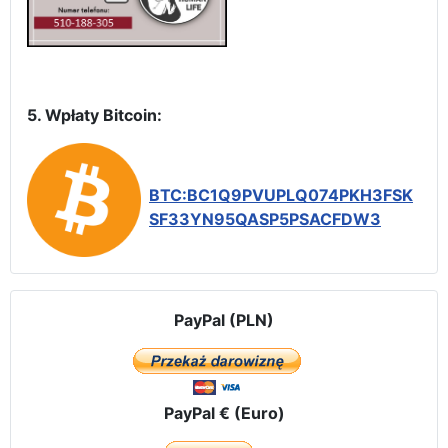
5. Wpłaty Bitcoin:
BTC:BC1Q9PVUPLQ074PKH3FSK
SF33YN95QASP5PSACFDW3
PayPal (PLN)
PayPal € (Euro)