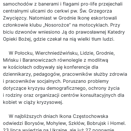
samochodów z banerami i flagami pro-life przejechali
centralnymi ulicami do cerkwi pw. Św. Grzegorza
Zwycięzcy. Natomiast w Grodnie Ikonę eskortowali
członkowie klubu „Nosorożce” na motocyklach. Przy
biciu dzwonów wniesiono Ją do prawosławnej Katedry
Opieki Bożej, gdzie czekał na nią wielki tłum ludzi.
W Połocku, Wierchniedźwińsku, Lidzie, Grodnie,
Mińsku i Baranowiczach równolegle z modlitwą
w kościołach odbywały się konferencje dla
dziennikarzy, pedagogów, pracowników służby zdrowia
i pracowników socjalnych. Poruszano problemy
dotyczące kryzysu demograficznego, ochrony życia
i rodziny oraz organizacji centrów konsultacyjnych dla
kobiet w ciąży kryzysowej.
W najbliższych dniach Ikona Częstochowska
odwiedzi Borysów, Mohylew, Szkłów, Bobrujsk i Homel.
23 lipca wyjedzie na Ukrainę, ale już 27 ponownie