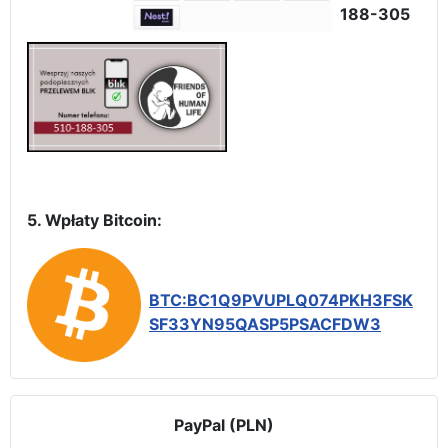
188-305
5. Wpłaty Bitcoin:
BTC:BC1Q9PVUPLQ074PKH3FSK
SF33YN95QASP5PSACFDW3
PayPal (PLN)