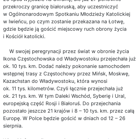
przekroczy granicę białoruską, aby uczestniczyć
w Ogólnonarodowym Spotkaniu Młodzieży Katolickiej
w Iwieńcu, po czym zostanie przekazana na Łotwę,
gdzie będzie ją gościć miejscowy ruch obrony życia
i Kościół katolicki.
W swojej peregrynacji przez świat w obronie życia
Ikona Częstochowska od Władywostoku przejechała już
ok. 10 tys. km. Dodać należy pokonanie samochodem
wstępnej trasy z Częstochowy przez Mińsk, Moskwę,
Kazachstan do Władywostoku, która wynosi
ok. 11 tys. kilometrów. Czyli łącznie przejechała już
ok. 21 tys. km. W tym Daleki Wschód, Syberię i Ural,
europejską część Rosji i Białoruś. Do przejechania
pozostało jeszcze 21 krajów i 8 – 10 tys. km. przez całą
Europę. W Polce będzie gościć w dniach od 12 – 26
sierpnia.