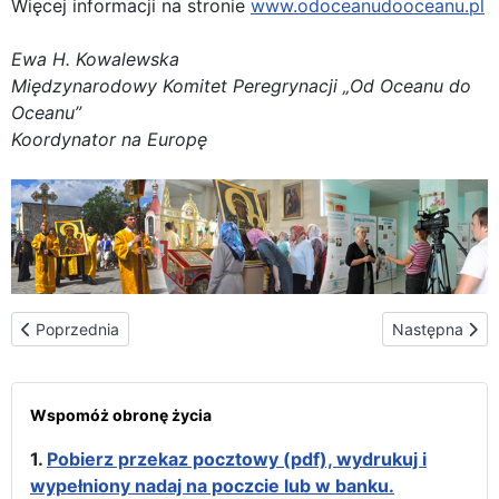
Więcej informacji na stronie
www.odoceanudooceanu.pl
Ewa H. Kowalewska
Międzynarodowy Komitet Peregrynacji „Od Oceanu do
Oceanu”
Koordynator na Europę
Poprzednia strona: Konferencja prasowa 09.08.2012 r.
Następna stron
Poprzednia
Następna
Wspomóż obronę życia
1.
Pobierz przekaz pocztowy (pdf), wydrukuj i
wypełniony nadaj na poczcie lub w banku.