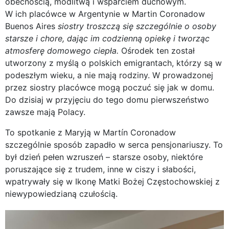
obecnością, modlitwą i wsparciem duchowym.
W ich placówce w Argentynie w Martin Coronadow
Buenos Aires
siostry troszczą się szczególnie o osoby
starsze i chore, dając im codzienną opiekę i tworząc
atmosferę domowego ciepła.
Ośrodek ten został
utworzony z myślą o polskich emigrantach, którzy są w
podeszłym wieku, a nie mają rodziny. W prowadzonej
przez siostry placówce mogą poczuć się jak w domu.
Do dzisiaj w przyjęciu do tego domu pierwszeństwo
zawsze mają Polacy.
To spotkanie z Maryją w Martín Coronadow
szczególnie sposób zapadło w serca pensjonariuszy. To
był dzień pełen wzruszeń – starsze osoby, niektóre
poruszające się z trudem, inne w ciszy i słabości,
wpatrywały się w Ikonę Matki Bożej Częstochowskiej z
niewypowiedzianą czułością.