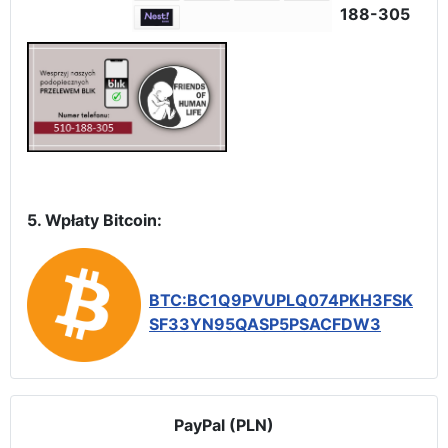
188-305
5. Wpłaty Bitcoin:
BTC:BC1Q9PVUPLQ074PKH3FSK
SF33YN95QASP5PSACFDW3
PayPal (PLN)