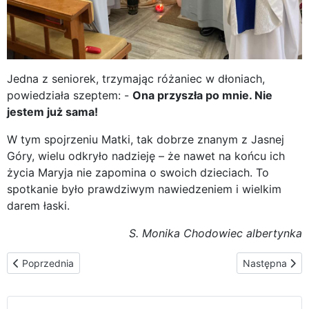
Jedna z seniorek, trzymając różaniec w dłoniach,
powiedziała szeptem: -
Ona przyszła po mnie. Nie
jestem już sama!
W tym spojrzeniu Matki, tak dobrze znanym z Jasnej
Góry, wielu odkryło nadzieję – że nawet na końcu ich
życia Maryja nie zapomina o swoich dzieciach. To
spotkanie było prawdziwym nawiedzeniem i wielkim
darem łaski.
S. Monika Chodowiec albertynka
Poprzednia strona: Wizyta Ikony Częstochowskiej w Argentynie o
Następna stro
Poprzednia
Następna