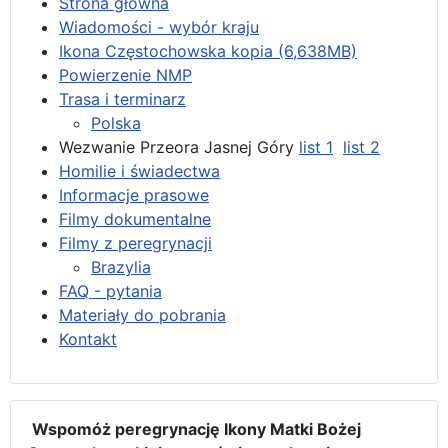
Strona główna
Wiadomości - wybór kraju
Ikona Częstochowska kopia (6,638MB)
Powierzenie NMP
Trasa i terminarz
Polska
Wezwanie Przeora Jasnej Góry
list 1
list 2
Homilie i świadectwa
Informacje prasowe
Filmy dokumentalne
Filmy z peregrynacji
Brazylia
FAQ - pytania
Materiały do pobrania
Kontakt
Wspomóż peregrynację Ikony Matki Bożej