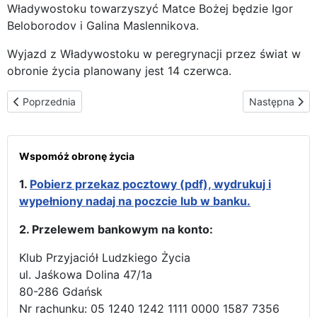
Władywostoku towarzyszyć Matce Bożej będzie Igor
Beloborodov i Galina Maslennikova.
Wyjazd z Władywostoku w peregrynacji przez świat w
obronie życia planowany jest 14 czerwca.
Poprzednia strona: Już we Władywostoku – za dwa dni zaczyna
Następna stro
Poprzednia
Następna
Wspomóż obronę życia
1.
Pobierz przekaz pocztowy (pdf), wydrukuj i
wypełniony nadaj na poczcie lub w banku.
2. Przelewem bankowym na konto:
Klub Przyjaciół Ludzkiego Życia
ul. Jaśkowa Dolina 47/1a
80-286 Gdańsk
Nr rachunku: 05 1240 1242 1111 0000 1587 7356