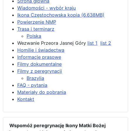
Strona główna
Wiadomości - wybór kraju
Ikona Częstochowska kopia (6,638MB)
Powierzenie NMP
Trasa i terminarz
Polska
Wezwanie Przeora Jasnej Góry
list 1
list 2
Homilie i świadectwa
Informacje prasowe
Filmy dokumentalne
Filmy z peregrynacji
Brazylia
FAQ - pytania
Materiały do pobrania
Kontakt
Wspomóż peregrynację Ikony Matki Bożej