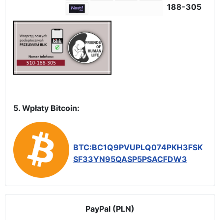
188-305
5. Wpłaty Bitcoin:
BTC:BC1Q9PVUPLQ074PKH3FSK
SF33YN95QASP5PSACFDW3
PayPal (PLN)