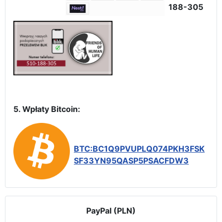
188-305
5. Wpłaty Bitcoin:
BTC:BC1Q9PVUPLQ074PKH3FSK
SF33YN95QASP5PSACFDW3
PayPal (PLN)