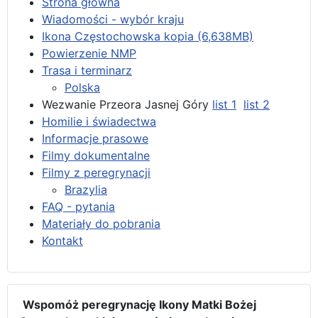
Strona główna
Wiadomości - wybór kraju
Ikona Częstochowska kopia (6,638MB)
Powierzenie NMP
Trasa i terminarz
Polska
Wezwanie Przeora Jasnej Góry
list 1
list 2
Homilie i świadectwa
Informacje prasowe
Filmy dokumentalne
Filmy z peregrynacji
Brazylia
FAQ - pytania
Materiały do pobrania
Kontakt
Wspomóż peregrynację Ikony Matki Bożej