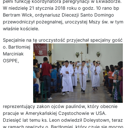
pełni funkcję koordynatora peregrynacji w Ekwadorze.
W niedzielę 21 stycznia 2018 roku o godz. 10 rano bp
Bertram Wick, ordynariusz Diecezji Santo Domingo
przewodniczył pożegnalnej, uroczystej Mszy św. w tym
właśnie kościele.
Specjalnie na tę uroczystość przyjechał specjalny gość
o.
Bartłomiej
Marciniak
OSPPE,
reprezentujący zakon ojców paulinów, który obecnie
pracuje w Amerykańskiej Częstochowie w USA.
Dziesięć lat temu ks. Leon odwiedził Doleystown, teraz
w ramach rewizyty o. Bartłomiej, który czuje się mocno