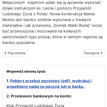
Miejscowym majstrom udało się ją sprawnie wykonać
dzięki instrukcjom ks. Leona i pomocy Przyjaciół
Ludzkiego Życia z Polski. Nowa konstrukcja Mama
Mobilu jest bardzo solidnie wykonana z trwałych
materiałów i jak przenośny „Domek Matki Bożej” może
być przenoszona i mocowana na kolejnych
samochodach typu pickup, które w tamtym regionie są
bardzo popularne.
Poprzednia strona: Głos z Amerykańskiej Częstochowy tym raze
Następna stro
Poprzednia
Następna
Wspomóż obronę życia
1.
Pobierz przekaz pocztowy (pdf), wydrukuj i
wypełniony nadaj na poczcie lub w banku.
2. Przelewem bankowym na konto:
Klub Przyjaciół Ludzkiego Życia