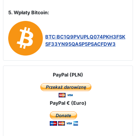
5. Wpłaty Bitcoin:
BTC:BC1Q9PVUPLQ074PKH3FSK
SF33YN95QASP5PSACFDW3
PayPal (PLN)
PayPal € (Euro)