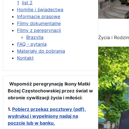
1
list 2
Homilie i świadectwa
Informacje prasowe
Filmy dokumentalne
Filmy z peregrynacji
Brazylia
Życia i Rodzin
FAQ - pytania
Materiały do pobrania
Kontakt
Wspomóż peregrynację Ikony Matki
Bożej Częstochowskiej przez świat w
obronie cywilizacji życia i miłości:
1.
Pobierz przekaz pocztowy (pdf),
wydrukuj i wypełniony nadaj na
poczcie lub w banku.