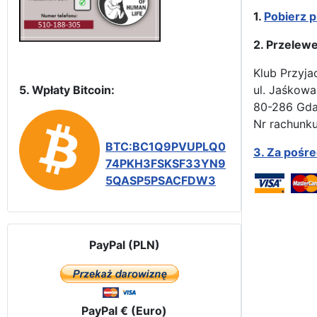
1.
Pobierz p
2. Przelew
Klub Przyja
5. Wpłaty Bitcoin:
ul. Jaśkowa
80-286 Gd
Nr rachunku
BTC:BC1Q9PVUPLQ0
3.
Za pośr
74PKH3FSKSF33YN9
5QASP5PSACFDW3
PayPal (PLN)
PayPal € (Euro)