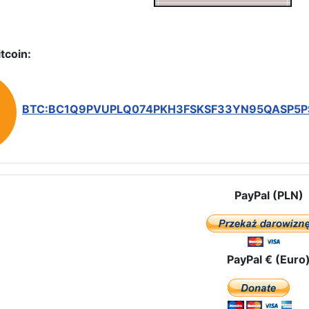
tcoin:
BTC:BC1Q9PVUPLQ074PKH3FSKSF33YN95QASP5
PayPal (PLN)
PayPal € (Euro