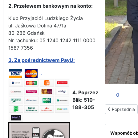
2. Przelewem bankowym na konto:
Klub Przyjaciół Ludzkiego Życia
ul. Jaśkowa Dolina 47/1a
80-286 Gdańsk
Nr rachunku: 05 1240 1242 1111 0000
1587 7356
3.
Za pośrednictwem PayU:
4. Poprzez
0
Blik: 510-
188-305
Poprzednia str
Poprzednia
Wspomóż obr