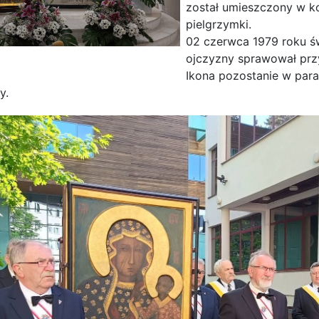
został umieszczony w ko
pielgrzymki.
02 czerwca 1979 roku św
ojczyzny sprawował prz
Ikona pozostanie w para
y.