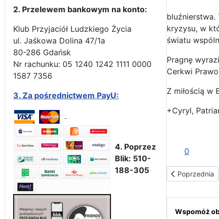
2. Przelewem bankowym na konto:
bluźnierstwa.
kryzysu, w kt
Klub Przyjaciół Ludzkiego Życia
światu wspóln
ul. Jaśkowa Dolina 47/1a
80-286 Gdańsk
Pragnę wyrazi
Nr rachunku: 05 1240 1242 1111 0000
Cerkwi Prawos
1587 7356
Z miłością w 
3.
Za pośrednictwem PayU:
+Cyryl, Patria
4. Poprzez
0
Blik: 510-
188-305
Poprzednia str
Poprzednia
Wspomóż obr