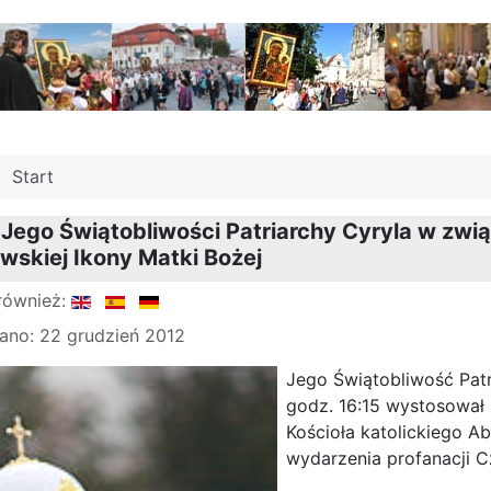
j:
Start
 Jego Świątobliwości Patriarchy Cyryla w zw
skiej Ikony Matki Bożej
również:
ano: 22 grudzień 2012
Jego Świątobliwość Patri
godz. 16:15 wystosował l
Kościoła katolickiego 
wydarzenia profanacji C