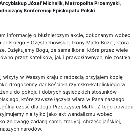
Arcybiskup Józef Michalik, Metropolita Przemyski,
dniczący Konferencji Episkopatu Polski
łem informację o bluźnierczym akcie, dokonanym wobec
u polskiego – Częstochowskiej Ikony Matki Bożej, która
e. Dziękujemy Bogu, że sama Ikona, która przez wiele
ówno przez katolików, jak i prawosławnych, nie została
 wizyty w Waszym kraju z radością przyjąłem kopię
jako drogocenny dar Kościoła rzymsko-katolickiego w
żeniu do pokoju i dobrych sąsiedzkich stosunków
olskiego, które zawsze łączyła wiara w Pana naszego
ególna cześć dla Jego Przeczystej Matki. Z tego powodu
rzyjmujemy nie tylko jako akt wandalizmu wobec
ako zniewagę zadaną samej tradycji chrześcijańskiej,
h naszych narodów.