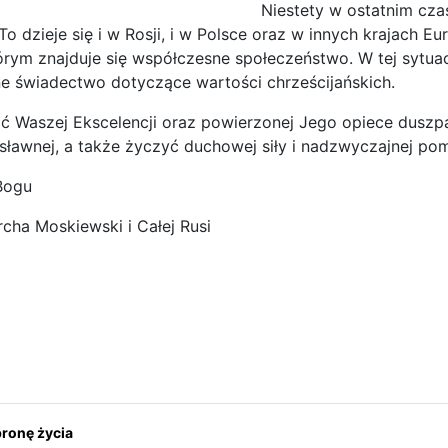
Niestety w ostatnim cz
 To dzieje się i w Rosji, i w Polsce oraz w innych krajach
órym znajduje się współczesne społeczeństwo. W tej sytu
e świadectwo dotyczące wartości chrześcijańskich.
ć Waszej Ekscelencji oraz powierzonej Jego opiece duszpas
ławnej, a także życzyć duchowej siły i nadzwyczajnej pom
Bogu
rcha Moskiewski i Całej Rusi
ona: Nad Zatoką Biskajską w Gijón - Asturia
onę życia