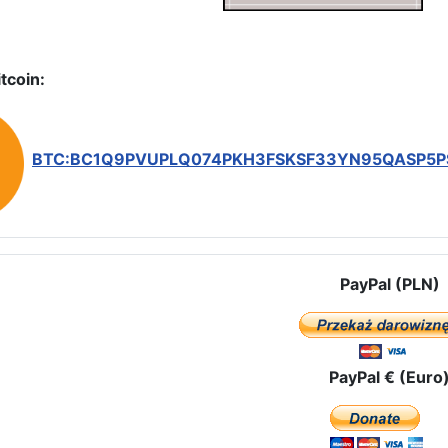
tcoin:
BTC:BC1Q9PVUPLQ074PKH3FSKSF33YN95QASP5
PayPal (PLN)
PayPal € (Euro