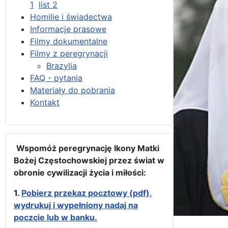
1
list 2
Homilie i świadectwa
Informacje prasowe
Filmy dokumentalne
Filmy z peregrynacji
Brazylia
FAQ - pytania
Materiały do pobrania
Kontakt
Wspomóż peregrynację Ikony Matki
Bożej Częstochowskiej przez świat w
obronie cywilizacji życia i miłości:
1.
Pobierz przekaz pocztowy (pdf),
wydrukuj i wypełniony nadaj na
poczcie lub w banku.