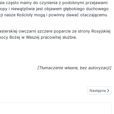
asie często mamy do czynienia z podobnymi przejawami
 Europy i niewątpliwie jest objawem głębokiego duchowego
acji nasze Kościoły mogą i powinny dawać otaczającemu
terskiej owczarni szczere poparcie ze strony Rosyjskiej
ocy Bożej w Waszej pracowitej służbie.
[Tłumaczenie własne, bez autoryzacji]
Następna stro
Następna