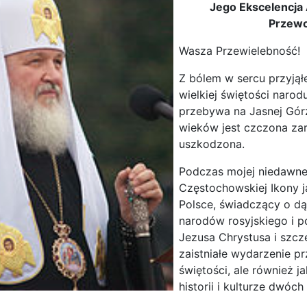
Jego Ekscelencja 
Przewo
Wasza Przewielebność!
Z bólem w sercu przyją
wielkiej świętości narod
przebywa na Jasnej Górz
wieków jest czczona zar
uszkodzona.
Podczas mojej niedawnej
Częstochowskiej Ikony 
Polsce, świadczący o dą
narodów rosyjskiego i p
Jezusa Chrystusa i szcz
zaistniałe wydarzenie p
świętości, ale również j
historii i kulturze dwóc