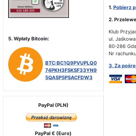
1.
Pobierz p
2. Przelew
Klub Przyja
5. Wpłaty Bitcoin:
ul. Jaśkowa
80-286 Gd
Nr rachunku
BTC:BC1Q9PVUPLQ0
3.
Za pośr
74PKH3FSKSF33YN9
5QASP5PSACFDW3
PayPal (PLN)
PayPal € (Euro)