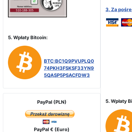
3.
Za pośr
5. Wpłaty Bitcoin:
BTC:BC1Q9PVUPLQ0
74PKH3FSKSF33YN9
5QASP5PSACFDW3
5. Wpłaty Bi
PayPal (PLN)
PayPal € (Euro)