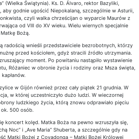
” (Wielka Świątynia). Ks. D. Álvaro, rektor Bazyliki,
, aby godnie ugościć Niepokalaną, szczególnie w Asturii,
konkwista, czyli walka chrześcijan o wyparcie Maurów z
rwająca od VIII do XV wieku. Wielu wiernych specjalnie
 Matkę Bożą.
ką radością wnieśli przedstawiciele bezrobotnych, którzy
mużnę przed kościołem, gdyż stracili źródło utrzymania.
wzruszający moment. Po powitaniu nastąpiło wystawienie
u, Różaniec w obronie życia i rodziny oraz Msza święta,
u kapłanów.
ylice w Gijón również przez cały piątek 21 grudnia. W
cja, w której uczestniczyło dużo ludzi. W wieczornej
 obrony ludzkiego życia, którą znowu odprawiało pięciu
 ok. 500 osób.
ię koncert kolęd. Matka Boża na pewno wzruszyła się,
Cichą Noc” i „Ave Maria” Shuberta, a szczególnie gdy na
eść Matki Bożej z Covadonga – Matki Bożej Królowej