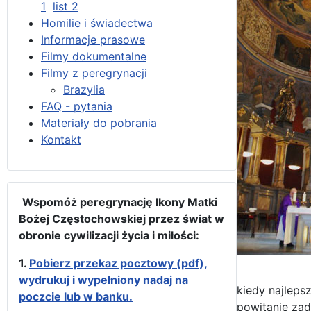
1
list 2
Homilie i świadectwa
Informacje prasowe
Filmy dokumentalne
Filmy z peregrynacji
Brazylia
FAQ - pytania
Materiały do pobrania
Kontakt
Wspomóż peregrynację Ikony Matki
Bożej Częstochowskiej przez świat w
obronie cywilizacji życia i miłości:
1.
Pobierz przekaz pocztowy (pdf),
wydrukuj i wypełniony nadaj na
kiedy najlepsz
poczcie lub w banku.
powitanie zad