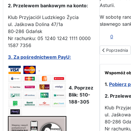
Asturii.
2. Przelewem bankowym na konto:
W sobotę rano
Klub Przyjaciół Ludzkiego Życia
sławnego san
ul. Jaśkowa Dolina 47/1a
80-286 Gdańsk
0
Nr rachunku: 05 1240 1242 1111 0000
1587 7356
Poprzednia str
Poprzednia
3.
Za pośrednictwem PayU:
Wspomóż obr
1.
Pobierz p
4. Poprzez
Blik: 510-
2. Przelew
188-305
Klub Przyja
ul. Jaśkowa
80-286 Gd
Nr rachunku