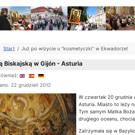
j:
Start
Już po wizycie u “kosmetyczki” w Ekwadorze!
 Biskajską w Gijón - Asturia
również:
ano: 22 grudzień 2012
W czwartek 20 grudnia o
Asturia. Miasto to leży 
Tym samym Matka Boża w
drugiego oceanu, chociaż
Zatrzymała się w Bazyli