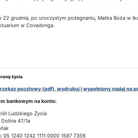
 22 grudnia, po uroczystym pożegnaniu, Matka Boża w Ik
ktuarium w Covadonga.
ona: Covadonga – u Matki Bożej Królowej Asturii
onę życia
rzekaz pocztowy (pdf), wydrukuj i wypełniony nadaj na p
em bankowym na konto:
ciół Ludzkiego Życia
 Dolina 47/1a
ańsk
: 05 1240 1242 1111 0000 1587 7356