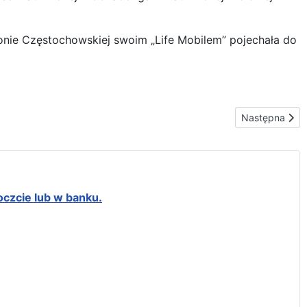
onie Częstochowskiej swoim „Life Mobilem” pojechała do
Następna stro
Następna
oczcie lub w banku.