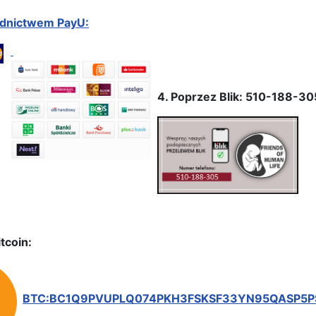
ednictwem PayU:
4. Poprzez Blik: 510-188-30
tcoin:
BTC:BC1Q9PVUPLQ074PKH3FSKSF33YN95QASP5