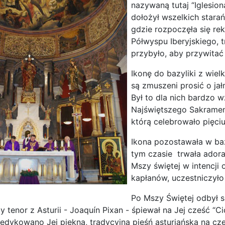
nazywaną tutaj “Iglesiona
dołożył wszelkich starań
gdzie rozpoczęła się re
Półwyspu Iberyjskiego, t
przybyło, aby przywitać
Ikonę do bazyliki z wiel
są zmuszeni prosić o jał
Był to dla nich bardzo 
Najświętszego Sakrament
którą celebrowało pięci
Ikona pozostawała w baz
tym czasie trwała adora
Mszy świętej w intencji
kapłanów, uczestniczyło
Po Mszy Świętej odbył s
y tenor z Asturii - Joaquín Pixan - śpiewał na Jej cześć “
edykowano Jej piękną, tradycyjną pieśń asturiańską na cz