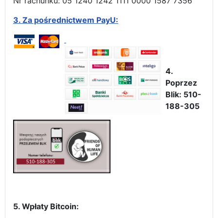
Nr rachunku: 05 1240 1242 1111 0000 1587 7356
3.
Za pośrednictwem PayU:
4.
Poprzez
Blik: 510-
188-305
5. Wpłaty Bitcoin: