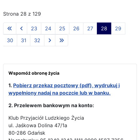
Strona 28 z 129
23
24
25
26
27
28
29
30
31
32
Wspomóż obronę życia
1.
Pobierz przekaz pocztowy (pdf), wydrukuj i
wypełniony nadaj na poczcie lub w banku.
2. Przelewem bankowym na konto:
Klub Przyjaciół Ludzkiego Życia
ul. Jaśkowa Dolina 47/1a
80-286 Gdańsk