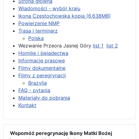
Strona główna
Wiadomości - wybór kraju
Ikona Częstochowska kopia (6,638MB)
Powierzenie NMP
Trasa i terminarz
Polska
Wezwanie Przeora Jasnej Góry
list 1
list 2
Homilie i świadectwa
Informacje prasowe
Filmy dokumentalne
Filmy z peregrynacji
Brazylia
FAQ - pytania
Materiały do pobrania
Kontakt
Wspomóż peregrynację Ikony Matki Bożej