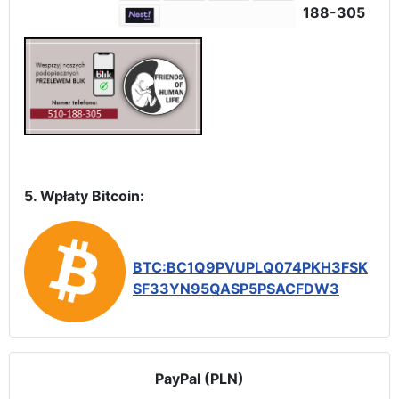
188-305
5. Wpłaty Bitcoin:
BTC:BC1Q9PVUPLQ074PKH3FSK
SF33YN95QASP5PSACFDW3
PayPal (PLN)