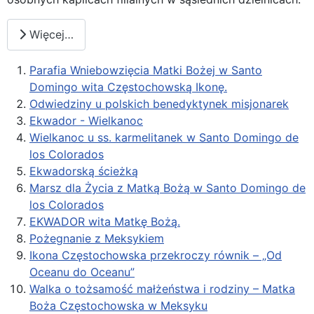
Więcej…
Parafia Wniebowzięcia Matki Bożej w Santo
Domingo wita Częstochowską Ikonę.
Odwiedziny u polskich benedyktynek misjonarek
Ekwador - Wielkanoc
Wielkanoc u ss. karmelitanek w Santo Domingo de
los Colorados
Ekwadorską ścieżką
Marsz dla Życia z Matką Bożą w Santo Domingo de
los Colorados
EKWADOR wita Matkę Bożą.
Pożegnanie z Meksykiem
Ikona Częstochowska przekroczy równik – „Od
Oceanu do Oceanu”
Walka o tożsamość małżeństwa i rodziny – Matka
Boża Częstochowska w Meksyku